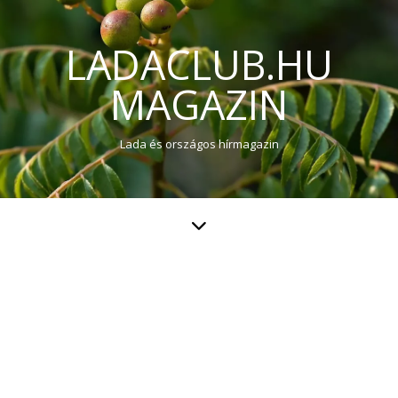
LADACLUB.HU
MAGAZIN
Lada és országos hírmagazin