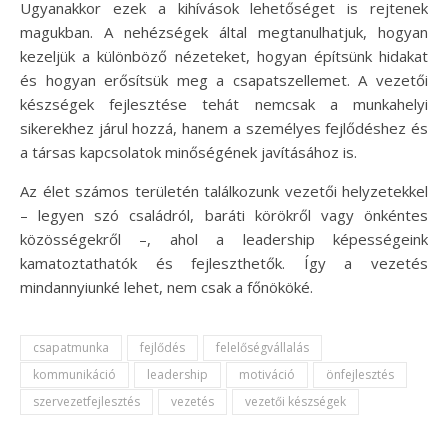
Ugyanakkor ezek a kihívások lehetőséget is rejtenek
magukban. A nehézségek által megtanulhatjuk, hogyan
kezeljük a különböző nézeteket, hogyan építsünk hidakat
és hogyan erősítsük meg a csapatszellemet. A vezetői
készségek fejlesztése tehát nemcsak a munkahelyi
sikerekhez járul hozzá, hanem a személyes fejlődéshez és
a társas kapcsolatok minőségének javításához is.
Az élet számos területén találkozunk vezetői helyzetekkel
– legyen szó családról, baráti körökről vagy önkéntes
közösségekről –, ahol a leadership képességeink
kamatoztathatók és fejleszthetők. Így a vezetés
mindannyiunké lehet, nem csak a főnököké.
csapatmunka
fejlődés
felelőségvállalás
kommunikáció
leadership
motiváció
önfejlesztés
szervezetfejlesztés
vezetés
vezetői készségek