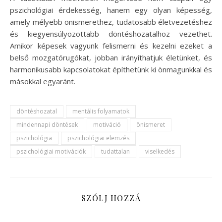
pszichológiai érdekesség, hanem egy olyan képesség,
amely mélyebb önismerethez, tudatosabb életvezetéshez
és kiegyensúlyozottabb döntéshozatalhoz vezethet.
Amikor képesek vagyunk felismerni és kezelni ezeket a
belső mozgatórugókat, jobban irányíthatjuk életünket, és
harmonikusabb kapcsolatokat építhetünk ki önmagunkkal és
másokkal egyaránt.
döntéshozatal
mentális folyamatok
mindennapi döntések
motiváció
önismeret
pszichológia
pszichológiai elemzés
pszichológiai motivációk
tudattalan
viselkedés
SZÓLJ HOZZÁ