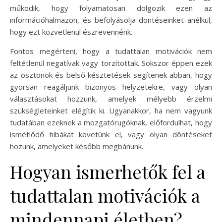
működik, hogy folyamatosan dolgozik ezen az
információhalmazon, és befolyásolja döntéseinket anélkül,
hogy ezt közvetlenül észrevennénk.
Fontos megérteni, hogy a tudattalan motivációk nem
feltétlenül negatívak vagy torzítottak. Sokszor éppen ezek
az ösztönök és belső késztetések segítenek abban, hogy
gyorsan reagáljunk bizonyos helyzetekre, vagy olyan
választásokat hozzunk, amelyek mélyebb érzelmi
szükségleteinket elégítik ki. Ugyanakkor, ha nem vagyunk
tudatában ezeknek a mozgatórugóknak, előfordulhat, hogy
ismétlődő hibákat követünk el, vagy olyan döntéseket
hozunk, amelyeket később megbánunk.
Hogyan ismerhetők fel a
tudattalan motivációk a
mindennapi életben?