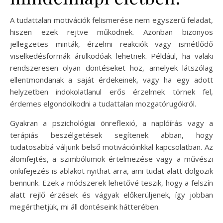
A tudattalan motivációk felismerése nem egyszerű feladat,
hiszen ezek rejtve működnek. Azonban bizonyos
jellegzetes minták, érzelmi reakciók vagy ismétlődő
viselkedésformák árulkodóak lehetnek. Például, ha valaki
rendszeresen olyan döntéseket hoz, amelyek látszólag
ellentmondanak a saját érdekeinek, vagy ha egy adott
helyzetben indokolatlanul erős érzelmek törnek fel,
érdemes elgondolkodni a tudattalan mozgatórugókról.
Gyakran a pszichológiai önreflexió, a naplóírás vagy a
terápiás beszélgetések segítenek abban, hogy
tudatosabbá váljunk belső motivációinkkal kapcsolatban. Az
álomfejtés, a szimbólumok értelmezése vagy a művészi
önkifejezés is ablakot nyithat arra, ami tudat alatt dolgozik
bennünk. Ezek a módszerek lehetővé teszik, hogy a felszín
alatt rejlő érzések és vágyak előkerüljenek, így jobban
megérthetjük, mi áll döntéseink hátterében.