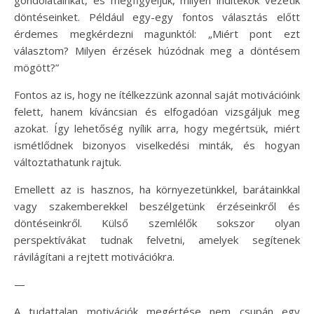
döntéseinket. Például egy-egy fontos választás előtt
érdemes megkérdezni magunktól: „Miért pont ezt
választom? Milyen érzések húzódnak meg a döntésem
mögött?”
Fontos az is, hogy ne ítélkezzünk azonnal saját motivációink
felett, hanem kíváncsian és elfogadóan vizsgáljuk meg
azokat. Így lehetőség nyílik arra, hogy megértsük, miért
ismétlődnek bizonyos viselkedési minták, és hogyan
változtathatunk rajtuk.
Emellett az is hasznos, ha környezetünkkel, barátainkkal
vagy szakemberekkel beszélgetünk érzéseinkről és
döntéseinkről. Külső szemlélők sokszor olyan
perspektívákat tudnak felvetni, amelyek segítenek
rávilágítani a rejtett motivációkra.
—
A tudattalan motivációk megértése nem csupán egy