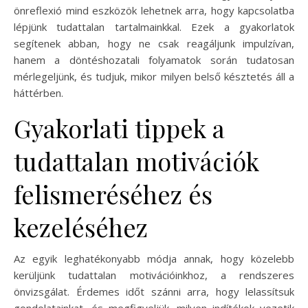
önreflexió mind eszközök lehetnek arra, hogy kapcsolatba
lépjünk tudattalan tartalmainkkal. Ezek a gyakorlatok
segítenek abban, hogy ne csak reagáljunk impulzívan,
hanem a döntéshozatali folyamatok során tudatosan
mérlegeljünk, és tudjuk, mikor milyen belső késztetés áll a
háttérben.
Gyakorlati tippek a
tudattalan motivációk
felismeréséhez és
kezeléséhez
Az egyik leghatékonyabb módja annak, hogy közelebb
kerüljünk tudattalan motivációinkhoz, a rendszeres
önvizsgálat. Érdemes időt szánni arra, hogy lelassítsuk
gondolatainkat, és megfigyeljük, milyen indítékok vezetik