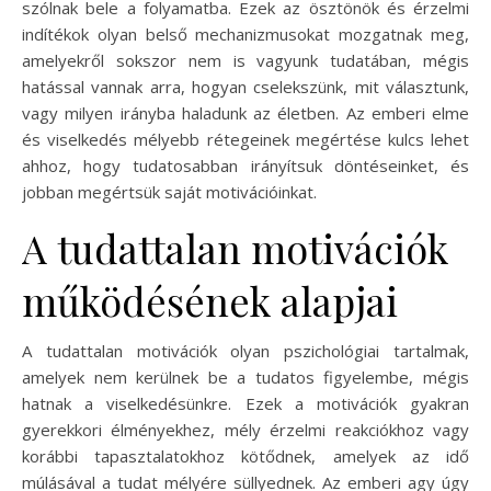
szólnak bele a folyamatba. Ezek az ösztönök és érzelmi
indítékok olyan belső mechanizmusokat mozgatnak meg,
amelyekről sokszor nem is vagyunk tudatában, mégis
hatással vannak arra, hogyan cselekszünk, mit választunk,
vagy milyen irányba haladunk az életben. Az emberi elme
és viselkedés mélyebb rétegeinek megértése kulcs lehet
ahhoz, hogy tudatosabban irányítsuk döntéseinket, és
jobban megértsük saját motivációinkat.
A tudattalan motivációk
működésének alapjai
A tudattalan motivációk olyan pszichológiai tartalmak,
amelyek nem kerülnek be a tudatos figyelembe, mégis
hatnak a viselkedésünkre. Ezek a motivációk gyakran
gyerekkori élményekhez, mély érzelmi reakciókhoz vagy
korábbi tapasztalatokhoz kötődnek, amelyek az idő
múlásával a tudat mélyére süllyednek. Az emberi agy úgy