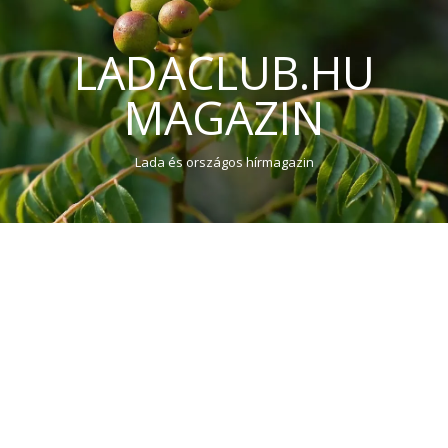
LADACLUB.HU
MAGAZIN
Lada és országos hírmagazin