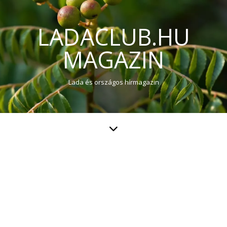
LADACLUB.HU
MAGAZIN
Lada és országos hírmagazin