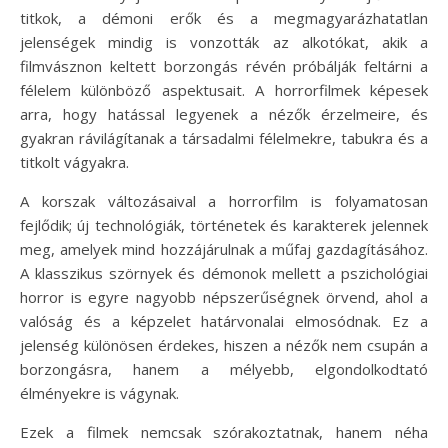
titkok, a démoni erők és a megmagyarázhatatlan
jelenségek mindig is vonzották az alkotókat, akik a
filmvásznon keltett borzongás révén próbálják feltárni a
félelem különböző aspektusait. A horrorfilmek képesek
arra, hogy hatással legyenek a nézők érzelmeire, és
gyakran rávilágítanak a társadalmi félelmekre, tabukra és a
titkolt vágyakra.
A korszak változásaival a horrorfilm is folyamatosan
fejlődik; új technológiák, történetek és karakterek jelennek
meg, amelyek mind hozzájárulnak a műfaj gazdagításához.
A klasszikus szörnyek és démonok mellett a pszichológiai
horror is egyre nagyobb népszerűségnek örvend, ahol a
valóság és a képzelet határvonalai elmosódnak. Ez a
jelenség különösen érdekes, hiszen a nézők nem csupán a
borzongásra, hanem a mélyebb, elgondolkodtató
élményekre is vágynak.
Ezek a filmek nemcsak szórakoztatnak, hanem néha