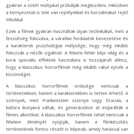
gyakran a sötét múltjukat próbálják megküzdeni, miközben
a környezetük is tele van rejtélyekkel és borzalmakat rejtő
titkokkal.
Ezek a filmek gyakran használtak olyan technikákat, mint a
feszültség fokozása, a váratlan fordulatok bevezetése és
a karakterek pszichológiai mélysége, hogy még inkább
fokozzák a nézők izgalmát. A fekete-fehér képi világ és a
korai speciális effektek használata is hozzájárult ahhoz,
hogy a klasszikus horrorfilmek még inkább rabul ejtsék a
közönséget.
A klasszikus horrorfilmek öröksége nemcsak a
történetekben, hanem a karakterekben is tetten érhető. A
szörnyek, mint Frankenstein szörnye vagy Dracula, a
kultúra ikonjaivá váltak, és generációkon át inspirálták a
filmes alkotókat. A klasszikus horrorfilmek tehát nemcsak a
félelem élményét nyújtják, hanem a filmkészítés
történetének fontos részét is képezik, amely hatással van