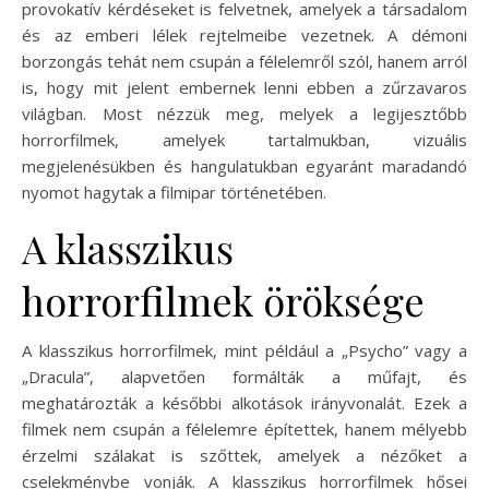
provokatív kérdéseket is felvetnek, amelyek a társadalom
és az emberi lélek rejtelmeibe vezetnek. A démoni
borzongás tehát nem csupán a félelemről szól, hanem arról
is, hogy mit jelent embernek lenni ebben a zűrzavaros
világban. Most nézzük meg, melyek a legijesztőbb
horrorfilmek, amelyek tartalmukban, vizuális
megjelenésükben és hangulatukban egyaránt maradandó
nyomot hagytak a filmipar történetében.
A klasszikus
horrorfilmek öröksége
A klasszikus horrorfilmek, mint például a „Psycho” vagy a
„Dracula”, alapvetően formálták a műfajt, és
meghatározták a későbbi alkotások irányvonalát. Ezek a
filmek nem csupán a félelemre építettek, hanem mélyebb
érzelmi szálakat is szőttek, amelyek a nézőket a
cselekménybe vonják. A klasszikus horrorfilmek hősei