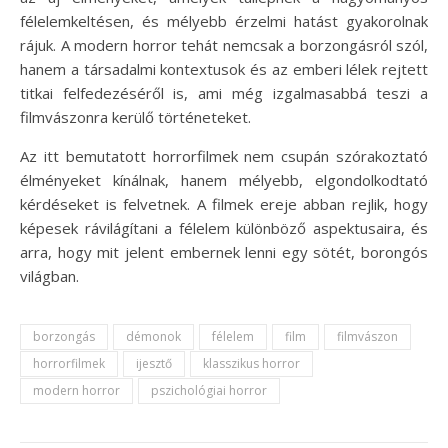
félelemkeltésen, és mélyebb érzelmi hatást gyakorolnak
rájuk. A modern horror tehát nemcsak a borzongásról szól,
hanem a társadalmi kontextusok és az emberi lélek rejtett
titkai felfedezéséről is, ami még izgalmasabbá teszi a
filmvászonra kerülő történeteket.
Az itt bemutatott horrorfilmek nem csupán szórakoztató
élményeket kínálnak, hanem mélyebb, elgondolkodtató
kérdéseket is felvetnek. A filmek ereje abban rejlik, hogy
képesek rávilágítani a félelem különböző aspektusaira, és
arra, hogy mit jelent embernek lenni egy sötét, borongós
világban.
borzongás
démonok
félelem
film
filmvászon
horrorfilmek
ijesztő
klasszikus horror
modern horror
pszichológiai horror