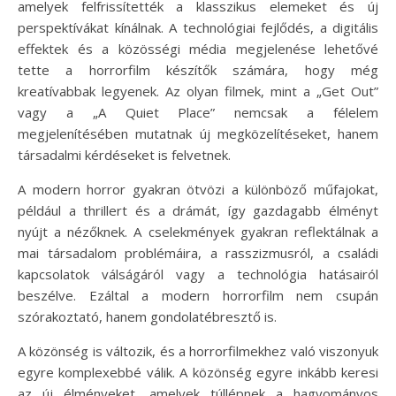
amelyek felfrissítették a klasszikus elemeket és új
perspektívákat kínálnak. A technológiai fejlődés, a digitális
effektek és a közösségi média megjelenése lehetővé
tette a horrorfilm készítők számára, hogy még
kreatívabbak legyenek. Az olyan filmek, mint a „Get Out”
vagy a „A Quiet Place” nemcsak a félelem
megjelenítésében mutatnak új megközelítéseket, hanem
társadalmi kérdéseket is felvetnek.
A modern horror gyakran ötvözi a különböző műfajokat,
például a thrillert és a drámát, így gazdagabb élményt
nyújt a nézőknek. A cselekmények gyakran reflektálnak a
mai társadalom problémáira, a rasszizmusról, a családi
kapcsolatok válságáról vagy a technológia hatásairól
beszélve. Ezáltal a modern horrorfilm nem csupán
szórakoztató, hanem gondolatébresztő is.
A közönség is változik, és a horrorfilmekhez való viszonyuk
egyre komplexebbé válik. A közönség egyre inkább keresi
az új élményeket, amelyek túllépnek a hagyományos