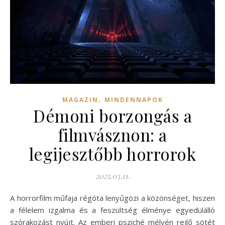
,
MAGAZIN
MINDENNAPOK
Démoni borzongás a
filmvásznon: a
legijesztőbb horrorok
2025.03.11.
A horrorfilm műfaja régóta lenyűgözi a közönséget, hiszen
a félelem izgalma és a feszültség élménye egyedülálló
szórakozást nyújt. Az emberi psziché mélyén rejlő sötét