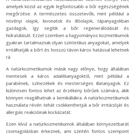
amelyek közül az egyik legfontosabb a bőr egészségének
megőrzése. A természetes összetevők, mint például a
növényi olajok, kivonatok és illóolajok, tápanyagokban
gazdagok, így segítik a bőr regenerálódását és
hidratálását. Ezzel szemben a hagyományos kozmetikumok
gyakran tartalmaznak olyan szintetikus anyagokat, amelyek
irritálhatják a bőrt és hosszú távon káros hatással lehetnek
rá.
A natúrkozmetikumok másik nagy előnye, hogy általában
mentesek a káros adalékanyagoktól, mint például a
parabének, színezékek és mesterséges illatanyagok. Ez
különösen fontos lehet az érzékeny bőrűek számára, akik
könnyen reagálhatnak a kemikáliákra. A natúrkozmetikumok
használata révén tehát csökkenthetjük a bőr irritációját és
allergiás reakcióinak kockázatát.
Ezen kívül a natúrkozmetikumok általában környezetbarát
csomagolásban érkeznek, ami szintén fontos szempont