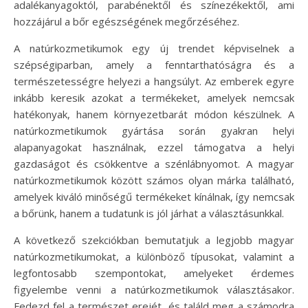
adalékanyagoktól, parabénektől és színezékektől, ami
hozzájárul a bőr egészségének megőrzéséhez.
A natúrkozmetikumok egy új trendet képviselnek a
szépségiparban, amely a fenntarthatóságra és a
természetességre helyezi a hangsúlyt. Az emberek egyre
inkább keresik azokat a termékeket, amelyek nemcsak
hatékonyak, hanem környezetbarát módon készülnek. A
natúrkozmetikumok gyártása során gyakran helyi
alapanyagokat használnak, ezzel támogatva a helyi
gazdaságot és csökkentve a szénlábnyomot. A magyar
natúrkozmetikumok között számos olyan márka található,
amelyek kiváló minőségű termékeket kínálnak, így nemcsak
a bőrünk, hanem a tudatunk is jól járhat a választásunkkal.
A következő szekciókban bemutatjuk a legjobb magyar
natúrkozmetikumokat, a különböző típusokat, valamint a
legfontosabb szempontokat, amelyeket érdemes
figyelembe venni a natúrkozmetikumok választásakor.
Fedezd fel a természet erejét, és találd meg a számodra