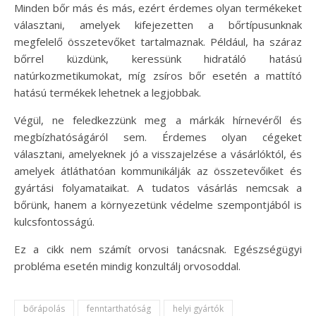
Minden bőr más és más, ezért érdemes olyan termékeket
választani, amelyek kifejezetten a bőrtípusunknak
megfelelő összetevőket tartalmaznak. Például, ha száraz
bőrrel küzdünk, keressünk hidratáló hatású
natúrkozmetikumokat, míg zsíros bőr esetén a mattító
hatású termékek lehetnek a legjobbak.
Végül, ne feledkezzünk meg a márkák hírnevéről és
megbízhatóságáról sem. Érdemes olyan cégeket
választani, amelyeknek jó a visszajelzése a vásárlóktól, és
amelyek átláthatóan kommunikálják az összetevőiket és
gyártási folyamataikat. A tudatos vásárlás nemcsak a
bőrünk, hanem a környezetünk védelme szempontjából is
kulcsfontosságú.
Ez a cikk nem számít orvosi tanácsnak. Egészségügyi
probléma esetén mindig konzultálj orvosoddal.
bőrápolás
fenntarthatóság
helyi gyártók