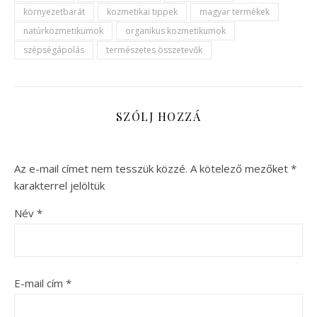
környezetbarát
kozmetikai tippek
magyar termékek
natúrkozmetikumok
organikus kozmetikumok
szépségápolás
természetes összetevők
SZÓLJ HOZZÁ
Az e-mail címet nem tesszük közzé.
A kötelező mezőket
*
karakterrel jelöltük
Név
*
E-mail cím
*