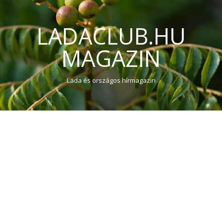
LADACLUB.HU
MAGAZIN
Lada és országos hírmagazin