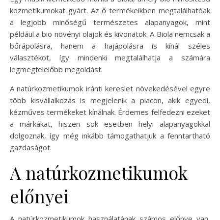
kozmetikumokat gyárt. Az ő termékeikben megtalálhatóak
a legjobb minőségű természetes alapanyagok, mint
például a bio növényi olajok és kivonatok. A Biola nemcsak a
bőrápolásra, hanem a hajápolásra is kínál széles
választékot, így mindenki megtalálhatja a számára
legmegfelelőbb megoldást.
A natúrkozmetikumok iránti kereslet növekedésével egyre
több kisvállalkozás is megjelenik a piacon, akik egyedi,
kézműves termékeket kínálnak. Érdemes felfedezni ezeket
a márkákat, hiszen sok esetben helyi alapanyagokkal
dolgoznak, így még inkább támogathatjuk a fenntartható
gazdaságot.
A natúrkozmetikumok
előnyei
A natúrkozmetikumok használatának számos előnye van,