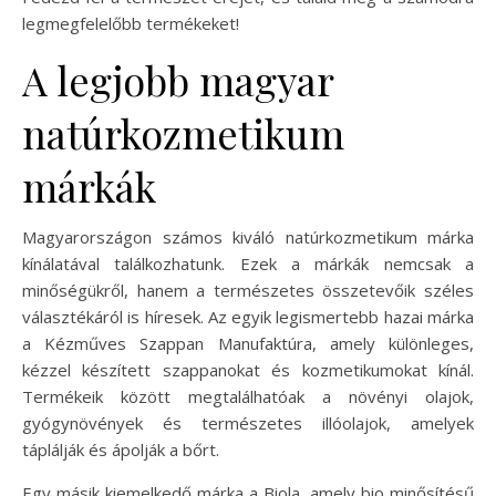
legmegfelelőbb termékeket!
A legjobb magyar
natúrkozmetikum
márkák
Magyarországon számos kiváló natúrkozmetikum márka
kínálatával találkozhatunk. Ezek a márkák nemcsak a
minőségükről, hanem a természetes összetevőik széles
választékáról is híresek. Az egyik legismertebb hazai márka
a Kézműves Szappan Manufaktúra, amely különleges,
kézzel készített szappanokat és kozmetikumokat kínál.
Termékeik között megtalálhatóak a növényi olajok,
gyógynövények és természetes illóolajok, amelyek
táplálják és ápolják a bőrt.
Egy másik kiemelkedő márka a Biola, amely bio minősítésű