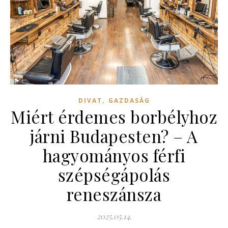
,
DIVAT
GAZDASÁG
Miért érdemes borbélyhoz
járni Budapesten? – A
hagyományos férfi
szépségápolás
reneszánsza
2025.05.14.