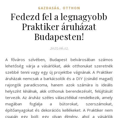
,
GAZDASÁG
OTTHON
Fedezd fel a legnagyobb
Praktiker áruházat
Budapesten!
2025.06.12.
A főváros szívében, Budapest belvárosában számos
lehetőség várja a vásárlókat, akik otthonukat szeretnék
szebbé tenni vagy egy új projektbe vágnának. A Praktiker
áruházak nemcsak a barkácsolók és a DIY (csináld magad)
rajongók paradicsoma, hanem azok számára is ideális
helyszínt kínálnak, akik otthonuk berendezését, felújítását
tervezik. Az áruház széles választékkal rendelkezik, amely
magában foglalja a bútorokat, szerszámokat,
építőanyagokat és dekorációs kellékeket. A Praktiker nem
csupán egy bolt; egy olyan élmény, ahol a vásárlók