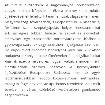
Az elmúlt évtizedben a hagyományos borbélyszalon,
vagyis az angol kifejezéssel élve a „Barber Shop” kultúra
újjáéledésének lehettünk tanúi nemcsak világszerte, hanem
Magyarország fővárosában, Budapesten is. A klasszikus,
férfiaknak szánt szépségápolási helyek reneszánszukat
élik, és egyre többen fedezik fel azokat az előnyöket,
amelyeket egy tradicionális borbélylátogatás kínálhat a
gyorsvágó szalonok vagy az otthoni hajvágással szemben.
De vajon miért érdemes borbélyhoz járni ma, 2025-ben
Budapesten? Milyen plusz élményeket és szolgáltatásokat
kínálnak ezek a helyek, és hogyan váltak a modern férfi
életstílusának szerves részévé? A borbélykultúra
újjászületése Budapesten Budapest, mint az egyik
legdinamikusabban fejlődő közép-európai metropolisz,
mindig is fogékony volt az újhullámos trendekre. Az elmúlt
években a város különböző kerületeiben gombamód
szaporodtak a…