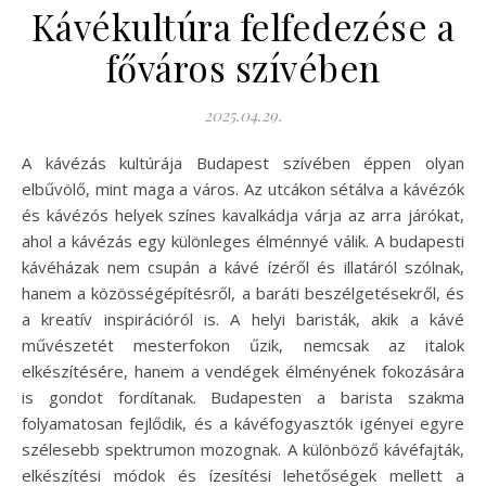
Kávékultúra felfedezése a
főváros szívében
2025.04.29.
A kávézás kultúrája Budapest szívében éppen olyan
elbűvölő, mint maga a város. Az utcákon sétálva a kávézók
és kávézós helyek színes kavalkádja várja az arra járókat,
ahol a kávézás egy különleges élménnyé válik. A budapesti
kávéházak nem csupán a kávé ízéről és illatáról szólnak,
hanem a közösségépítésről, a baráti beszélgetésekről, és
a kreatív inspirációról is. A helyi baristák, akik a kávé
művészetét mesterfokon űzik, nemcsak az italok
elkészítésére, hanem a vendégek élményének fokozására
is gondot fordítanak. Budapesten a barista szakma
folyamatosan fejlődik, és a kávéfogyasztók igényei egyre
szélesebb spektrumon mozognak. A különböző kávéfajták,
elkészítési módok és ízesítési lehetőségek mellett a