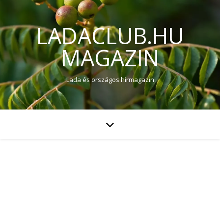
LADACLUB.HU
MAGAZIN
Lada és országos hírmagazin