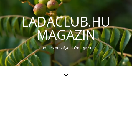
LADACLUB.HU
MAGAZIN
Lada és országos hírmagazin