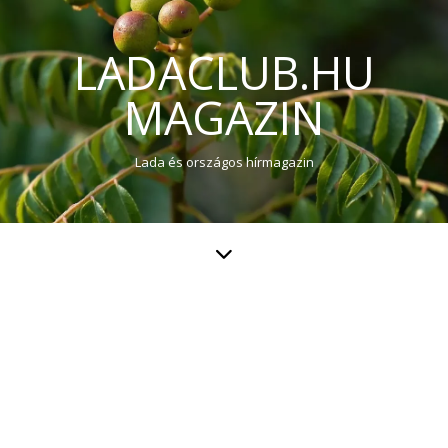
LADACLUB.HU
MAGAZIN
Lada és országos hírmagazin