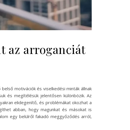
 az arroganciát
első motivációk és viselkedési minták állnak
uk és megítélésük jelentősen különbözik. Az
yakran elidegenítő, és problémákat okozhat a
egíthet abban, hogy magunkat és másokat is
zalom egy belülről fakadó meggyőződés arról,