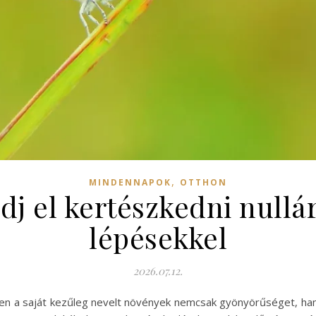
,
MINDENNAPOK
OTTHON
j el kertészkedni nullá
lépésekkel
2026.07.12.
en a saját kezűleg nevelt növények nemcsak gyönyörűséget, hane