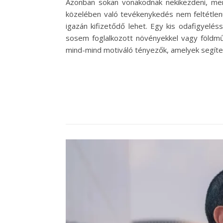
Azonban sokan vonakodnak nekikezdeni, mert
közelében való tevékenykedés nem feltétlenü
igazán kifizetődő lehet. Egy kis odafigyelés
sosem foglalkozott növényekkel vagy földmű
mind-mind motiváló tényezők, amelyek segíte