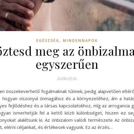
,
EGÉSZSÉG
MINDENNAPOK
ztesd meg az önbizalmat
egyszerűen
2026.07.11.
en összekeverhető fogalmaknak tűnnek, pedig alapvetően eltérő b
n hogyan viszonyul önmagához és a környezetéhez, ám a hatás
es fejlődéshez és a társas kapcsolatokhoz, míg az arrogancia g
gyan ismerhetjük fel a kettő közti különbséget, hiszen ez s
onyokat alakítsunk ki. Az önbizalom valódi természete Az önbi
elérni céljainkat, és értékesek vagyunk. Ez az érzés…