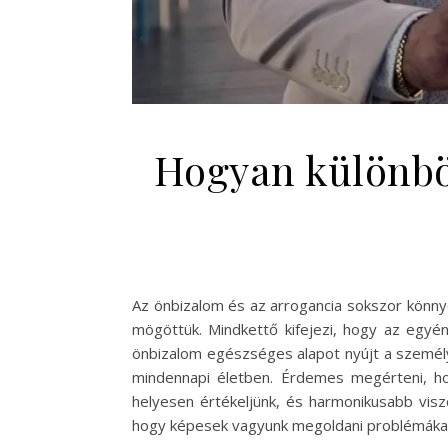
Hogyan különbö
Az önbizalom és az arrogancia sokszor könny
mögöttük. Mindkettő kifejezi, hogy az egyé
önbizalom egészséges alapot nyújt a személy
mindennapi életben. Érdemes megérteni, ho
helyesen értékeljünk, és harmonikusabb visz
hogy képesek vagyunk megoldani problémákat, 