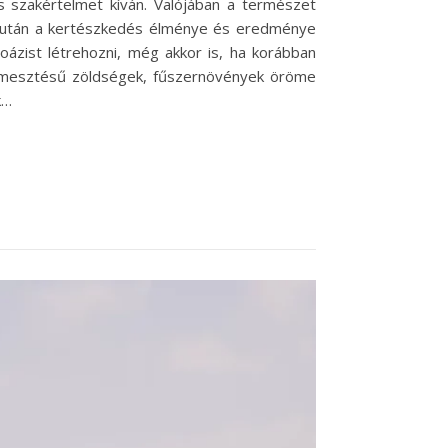
s szakértelmet kíván. Valójában a természet
ása után a kertészkedés élménye és eredménye
 oázist létrehozni, még akkor is, ha korábban
termesztésű zöldségek, fűszernövények öröme
k…