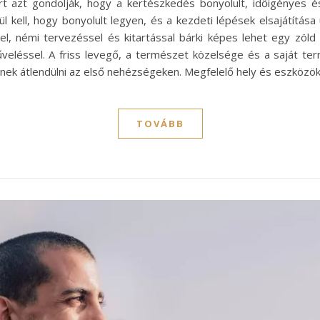
 azt gondolják, hogy a kertészkedés bonyolult, időigényes é
l kell, hogy bonyolult legyen, és a kezdeti lépések elsajátít
sel, némi tervezéssel és kitartással bárki képes lehet egy zöld
veléssel. A friss levegő, a természet közelsége és a saját 
nek átlendülni az első nehézségeken. Megfelelő hely és eszközö
TOVÁBB