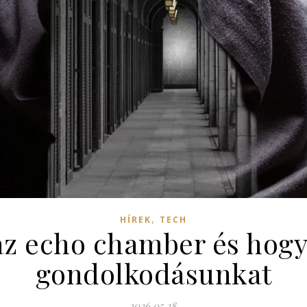
,
HÍREK
TECH
az echo chamber és hogy
gondolkodásunkat
2026.05.28.