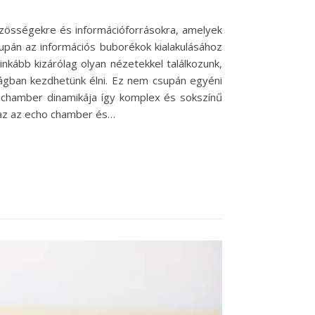
özösségekre és információforrásokra, amelyek
upán az információs buborékok kialakulásához
kább kizárólag olyan nézetekkel találkozunk,
óságban kezdhetünk élni. Ez nem csupán egyéni
o chamber dinamikája így komplex és sokszínű
 az az echo chamber és…