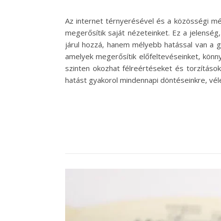
Az internet térnyerésével és a közösségi mé
megerősítik saját nézeteinket. Ez a jelensé
járul hozzá, hanem mélyebb hatással van a g
amelyek megerősítik előfeltevéseinket, könny
szinten okozhat félreértéseket és torzításo
hatást gyakorol mindennapi döntéseinkre, vé