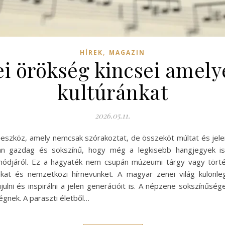
,
HÍREK
MAGAZIN
i örökség kincsei amely
kultúránkat
2026.05.11.
ezőeszköz, amely nemcsak szórakoztat, de összeköt múltat és jel
an gazdag és sokszínű, hogy még a legkisebb hangjegyek is
módjáról. Ez a hagyaték nem csupán múzeumi tárgy vagy tört
ánkat és nemzetközi hírnevünket. A magyar zenei világ különl
julni és inspirálni a jelen generációit is. A népzene sokszínűs
gnek. A paraszti életből…