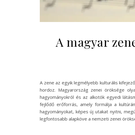
A magyar zene
A zene az egyik legmélyebb kulturális kifej
hordoz. Magyarország zenei öröksége oly
hagyományokról és az alkotók egyedi látás
fejlődő erőforrás, amely formálja a kultúr
hagyományokat, képes új utakat nyitni, megú
legfontosabb alapköve a nemzeti zenei öröksé