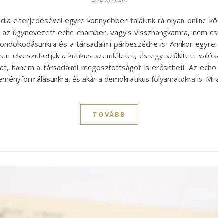
dia elterjedésével egyre könnyebben találunk rá olyan online k
g, az úgynevezett echo chamber, vagyis visszhangkamra, nem cs
ondolkodásunkra és a társadalmi párbeszédre is. Amikor egyre in
en elveszíthetjük a kritikus szemléletet, és egy szűkített val
kat, hanem a társadalmi megosztottságot is erősítheti. Az ech
leményformálásunkra, és akár a demokratikus folyamatokra is. Mi
TOVÁBB