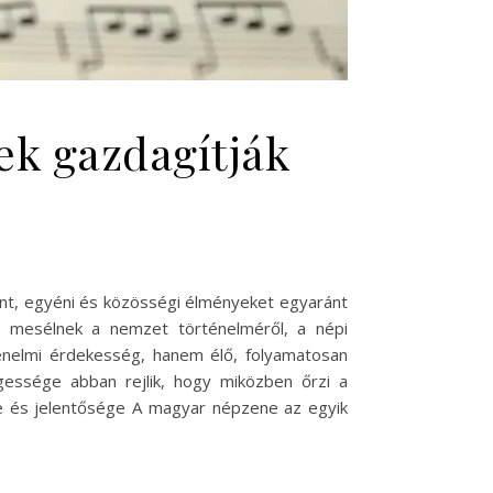
ek gazdagítják
ent, egyéni és közösségi élményeket egyaránt
 mesélnek a nemzet történelméről, a népi
énelmi érdekesség, hanem élő, folyamatosan
egessége abban rejlik, hogy miközben őrzi a
ége és jelentősége A magyar népzene az egyik