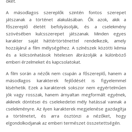
őket.
A másodlagos szereplők szintén fontos szerepet
játszanak a történet alakulásában. Ők azok, akik a
főszereplő életét befolyásolják, és a cselekmény
szövésében kulcsszerepet játszanak. Minden egyes
karakter saját háttértörténettel rendelkezik, amely
hozzájárul a film mélységéhez. A színészek közötti kémia
és a kölcsönhatások hitelesen ábrázolják a különböző
emberi érzelmeket és kapcsolatokat.
A film során a nézők nem csupán a főszereplő, hanem a
másodlagos karakterek fejlődését is figyelemmel
kísérhetik. Ezek a karakterek sokszor nem egyértelműen
jók vagy rosszak, hanem árnyaltan megformált egyének,
akiknek döntései és cselekedetei mély hatással vannak a
cselekményre. Az ilyen karakterek megjelenése gazdagítja
a történetet, és arra ösztönzi a nézőket, hogy
elgondolkodjanak az emberi természet összetettségén.