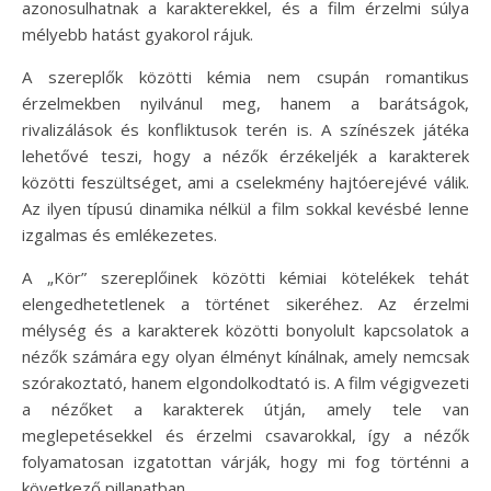
azonosulhatnak a karakterekkel, és a film érzelmi súlya
mélyebb hatást gyakorol rájuk.
A szereplők közötti kémia nem csupán romantikus
érzelmekben nyilvánul meg, hanem a barátságok,
rivalizálások és konfliktusok terén is. A színészek játéka
lehetővé teszi, hogy a nézők érzékeljék a karakterek
közötti feszültséget, ami a cselekmény hajtóerejévé válik.
Az ilyen típusú dinamika nélkül a film sokkal kevésbé lenne
izgalmas és emlékezetes.
A „Kör” szereplőinek közötti kémiai kötelékek tehát
elengedhetetlenek a történet sikeréhez. Az érzelmi
mélység és a karakterek közötti bonyolult kapcsolatok a
nézők számára egy olyan élményt kínálnak, amely nemcsak
szórakoztató, hanem elgondolkodtató is. A film végigvezeti
a nézőket a karakterek útján, amely tele van
meglepetésekkel és érzelmi csavarokkal, így a nézők
folyamatosan izgatottan várják, hogy mi fog történni a
következő pillanatban.