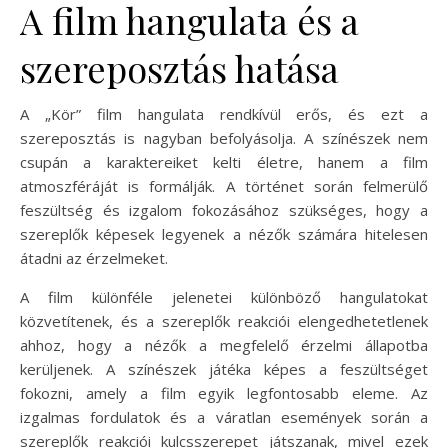
A film hangulata és a
szereposztás hatása
A „Kör” film hangulata rendkívül erős, és ezt a
szereposztás is nagyban befolyásolja. A színészek nem
csupán a karaktereiket kelti életre, hanem a film
atmoszféráját is formálják. A történet során felmerülő
feszültség és izgalom fokozásához szükséges, hogy a
szereplők képesek legyenek a nézők számára hitelesen
átadni az érzelmeket.
A film különféle jelenetei különböző hangulatokat
közvetítenek, és a szereplők reakciói elengedhetetlenek
ahhoz, hogy a nézők a megfelelő érzelmi állapotba
kerüljenek. A színészek játéka képes a feszültséget
fokozni, amely a film egyik legfontosabb eleme. Az
izgalmas fordulatok és a váratlan események során a
szereplők reakciói kulcsszerepet játszanak, mivel ezek