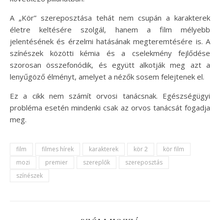
A „Kör” szereposztása tehát nem csupán a karakterek
életre keltésére szolgál, hanem a film mélyebb
jelentésének és érzelmi hatásának megteremtésére is. A
színészek közötti kémia és a cselekmény fejlődése
szorosan összefonódik, és együtt alkotják meg azt a
lenyűgöző élményt, amelyet a nézők sosem felejtenek el.
Ez a cikk nem számít orvosi tanácsnak. Egészségügyi
probléma esetén mindenki csak az orvos tanácsát fogadja
meg.
film
filmes hírek
karakterek
kör 2
kör film
mozi
premier
szereplők
szereposztás
színészek