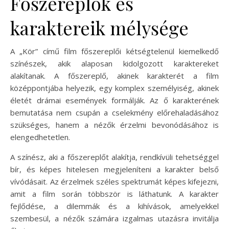
Főszereplők és
karaktereik mélysége
A „Kör” című film főszereplői kétségtelenül kiemelkedő
színészek, akik alaposan kidolgozott karaktereket
alakítanak. A főszereplő, akinek karakterét a film
középpontjába helyezik, egy komplex személyiség, akinek
életét drámai események formálják. Az ő karakterének
bemutatása nem csupán a cselekmény előrehaladásához
szükséges, hanem a nézők érzelmi bevonódásához is
elengedhetetlen.
A színész, aki a főszereplőt alakítja, rendkívüli tehetséggel
bír, és képes hitelesen megjeleníteni a karakter belső
vívódásait. Az érzelmek széles spektrumát képes kifejezni,
amit a film során többször is láthatunk. A karakter
fejlődése, a dilemmák és a kihívások, amelyekkel
szembesül, a nézők számára izgalmas utazásra invitálja