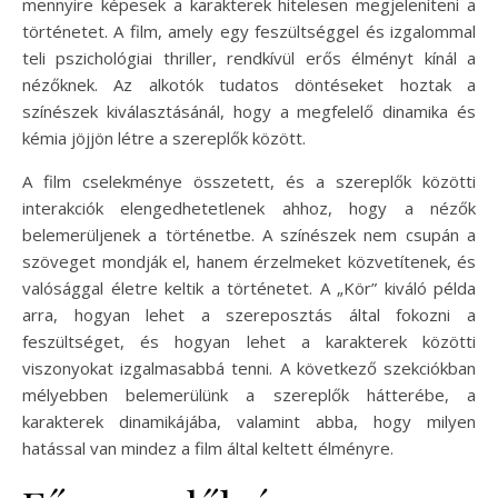
mennyire képesek a karakterek hitelesen megjeleníteni a
történetet. A film, amely egy feszültséggel és izgalommal
teli pszichológiai thriller, rendkívül erős élményt kínál a
nézőknek. Az alkotók tudatos döntéseket hoztak a
színészek kiválasztásánál, hogy a megfelelő dinamika és
kémia jöjjön létre a szereplők között.
A film cselekménye összetett, és a szereplők közötti
interakciók elengedhetetlenek ahhoz, hogy a nézők
belemerüljenek a történetbe. A színészek nem csupán a
szöveget mondják el, hanem érzelmeket közvetítenek, és
valósággal életre keltik a történetet. A „Kör” kiváló példa
arra, hogyan lehet a szereposztás által fokozni a
feszültséget, és hogyan lehet a karakterek közötti
viszonyokat izgalmasabbá tenni. A következő szekciókban
mélyebben belemerülünk a szereplők hátterébe, a
karakterek dinamikájába, valamint abba, hogy milyen
hatással van mindez a film által keltett élményre.