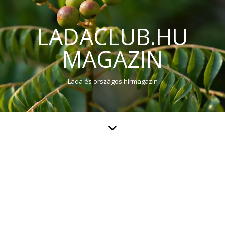
LADACLUB.HU
MAGAZIN
Lada és országos hírmagazin