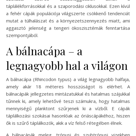
táplálékforrásokkal és a szaporodási ciklusokkal. Ezen kívül
a fehér cápák populációja világszerte csökkenő tendenciát
mutat a túlhalászat és a környezetszennyezés miatt, ami
aggasztó jelenség a tengeri ökoszisztémák fenntartása
szempontjából.
A bálnacápa – a
legnagyobb hal a világon
A bálnacápa (Rhincodon typus) a világ legnagyobb halfaja,
amely akár 18 méteres hosszúságot is elérhet. A
bálnacápák jellegzetes mintázatukkal és hatalmas szájukkal
tűnnek ki, amely lehetővé teszi számukra, hogy hatalmas
mennyiségű planktont szűrjenek ki a vízből. E cápák
táplálkozási szokásai hasonlóak az óriáscápákéhoz, hiszen
ők is szűrő táplálkozók, akik a víz felső rétegében élnek.
A bálnacápák meleg, trópusi és szubtrópusi vizekben