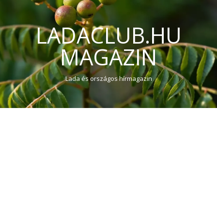
LADACLUB.HU
MAGAZIN
Lada és országos hírmagazin