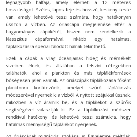
legnagyobb halfaja, amely elérheti a 12 méteres
hosszúságot. Széles, lapos feje és hosszú, keskeny teste
van, amely lehetővé teszi számára, hogy hatékonyan
ússzon a vízben. Az óriáscápa megjelenése eltér a
hagyományos cápákétól, hiszen nem rendelkezik a
klasszikus cápaformával, inkább egy hatalmas,
táplálkozásra specializálódott halnak tekinthető.
Ezek a cápák a világ óceánjainak hideg és mérsékelt
vizeiben élnek, és általában a felszíni rétegekben
találhatók, ahol a plankton és más táplálékforrások
bőségesen jelen vannak. Az óriáscápák táplálkozása főként
planktonra korlátozódik, amelyet szűrő táplálkozás
módszerével nyernek ki a vízből. A nyitott szájukkal úsznak,
miközben a víz áramlik be, és a táplálékot a szűrőik
segítségével választják ki. Ez a táplálkozási módszer
rendkívül hatékony, és lehetővé teszi számukra, hogy
hatalmas mennyiségű táplálékot nyerjenek.
Az óriáscápák migrációs szokásai is figyelemre méltóak.