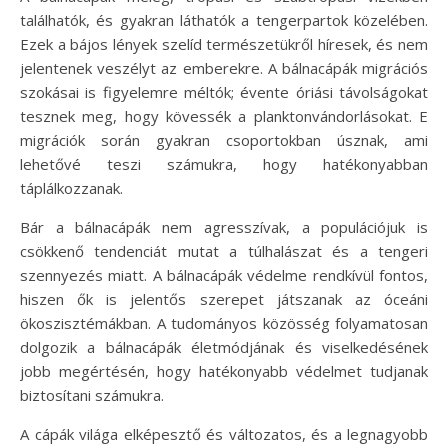
találhatók, és gyakran láthatók a tengerpartok közelében.
Ezek a bájos lények szelíd természetükről híresek, és nem
jelentenek veszélyt az emberekre. A bálnacápák migrációs
szokásai is figyelemre méltók; évente óriási távolságokat
tesznek meg, hogy kövessék a planktonvándorlásokat. E
migrációk során gyakran csoportokban úsznak, ami
lehetővé teszi számukra, hogy hatékonyabban
táplálkozzanak.
Bár a bálnacápák nem agresszívak, a populációjuk is
csökkenő tendenciát mutat a túlhalászat és a tengeri
szennyezés miatt. A bálnacápák védelme rendkívül fontos,
hiszen ők is jelentős szerepet játszanak az óceáni
ökoszisztémákban. A tudományos közösség folyamatosan
dolgozik a bálnacápák életmódjának és viselkedésének
jobb megértésén, hogy hatékonyabb védelmet tudjanak
biztosítani számukra.
A cápák világa elképesztő és változatos, és a legnagyobb