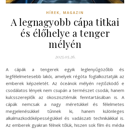
,
HÍREK
MAGAZIN
A legnagyobb cápa titkai
és élőhelye a tenger
mélyén
2025.05.26.
A cápák a tengerek egyik leglenyűgözőbb és
legfélelmetesebb lakói, amelyek régóta foglalkoztatják az
emberek képzeletét. Az óceánok mélyén rejtőzködő e
csodálatos lények nem csupán a természet csodái, hanem
kulcsszereplők az ökoszisztémák fenntartásában is. A
cápák nemcsak a nagy méretükkel és félelmetes
megjelenésükkel tűnnek ki, hanem különleges
alkalmazkodóképességükkel és vadászati technikáikkal is.
Az emberek gyakran félnek tőlük, hiszen sok film és média