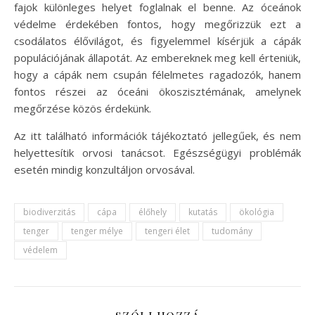
fajok különleges helyet foglalnak el benne. Az óceánok
védelme érdekében fontos, hogy megőrizzük ezt a
csodálatos élővilágot, és figyelemmel kísérjük a cápák
populációjának állapotát. Az embereknek meg kell érteniük,
hogy a cápák nem csupán félelmetes ragadozók, hanem
fontos részei az óceáni ökoszisztémának, amelynek
megőrzése közös érdekünk.
Az itt található információk tájékoztató jellegűek, és nem
helyettesítik orvosi tanácsot. Egészségügyi problémák
esetén mindig konzultáljon orvosával.
biodiverzitás
cápa
élőhely
kutatás
ökológia
tenger
tenger mélye
tengeri élet
tudomány
védelem