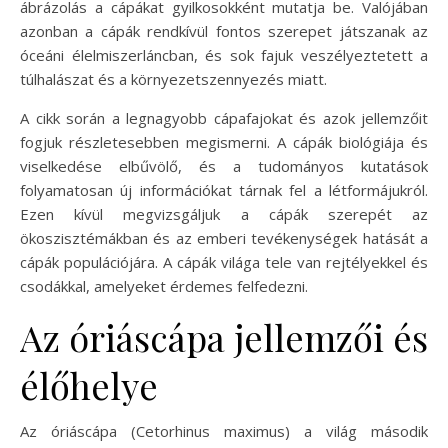
ábrázolás a cápákat gyilkosokként mutatja be. Valójában
azonban a cápák rendkívül fontos szerepet játszanak az
óceáni élelmiszerláncban, és sok fajuk veszélyeztetett a
túlhalászat és a környezetszennyezés miatt.
A cikk során a legnagyobb cápafajokat és azok jellemzőit
fogjuk részletesebben megismerni. A cápák biológiája és
viselkedése elbűvölő, és a tudományos kutatások
folyamatosan új információkat tárnak fel a létformájukról.
Ezen kívül megvizsgáljuk a cápák szerepét az
ökoszisztémákban és az emberi tevékenységek hatását a
cápák populációjára. A cápák világa tele van rejtélyekkel és
csodákkal, amelyeket érdemes felfedezni.
Az óriáscápa jellemzői és
élőhelye
Az óriáscápa (Cetorhinus maximus) a világ második