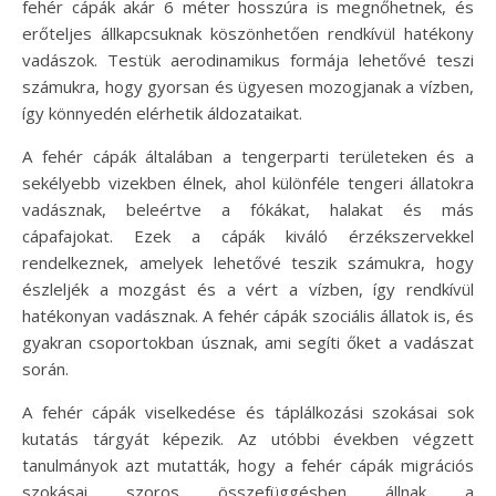
fehér cápák akár 6 méter hosszúra is megnőhetnek, és
erőteljes állkapcsuknak köszönhetően rendkívül hatékony
vadászok. Testük aerodinamikus formája lehetővé teszi
számukra, hogy gyorsan és ügyesen mozogjanak a vízben,
így könnyedén elérhetik áldozataikat.
A fehér cápák általában a tengerparti területeken és a
sekélyebb vizekben élnek, ahol különféle tengeri állatokra
vadásznak, beleértve a fókákat, halakat és más
cápafajokat. Ezek a cápák kiváló érzékszervekkel
rendelkeznek, amelyek lehetővé teszik számukra, hogy
észleljék a mozgást és a vért a vízben, így rendkívül
hatékonyan vadásznak. A fehér cápák szociális állatok is, és
gyakran csoportokban úsznak, ami segíti őket a vadászat
során.
A fehér cápák viselkedése és táplálkozási szokásai sok
kutatás tárgyát képezik. Az utóbbi években végzett
tanulmányok azt mutatták, hogy a fehér cápák migrációs
szokásai szoros összefüggésben állnak a