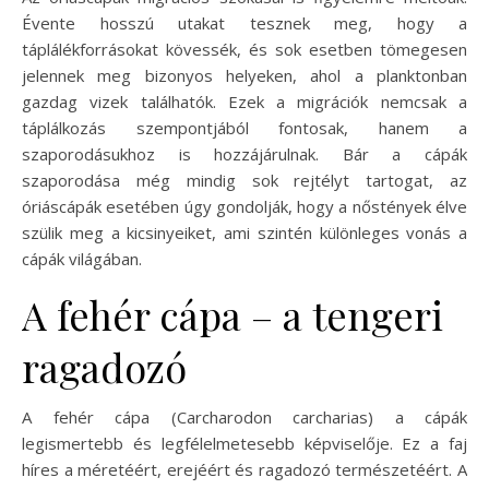
Évente hosszú utakat tesznek meg, hogy a
táplálékforrásokat kövessék, és sok esetben tömegesen
jelennek meg bizonyos helyeken, ahol a planktonban
gazdag vizek találhatók. Ezek a migrációk nemcsak a
táplálkozás szempontjából fontosak, hanem a
szaporodásukhoz is hozzájárulnak. Bár a cápák
szaporodása még mindig sok rejtélyt tartogat, az
óriáscápák esetében úgy gondolják, hogy a nőstények élve
szülik meg a kicsinyeiket, ami szintén különleges vonás a
cápák világában.
A fehér cápa – a tengeri
ragadozó
A fehér cápa (Carcharodon carcharias) a cápák
legismertebb és legfélelmetesebb képviselője. Ez a faj
híres a méretéért, erejéért és ragadozó természetéért. A