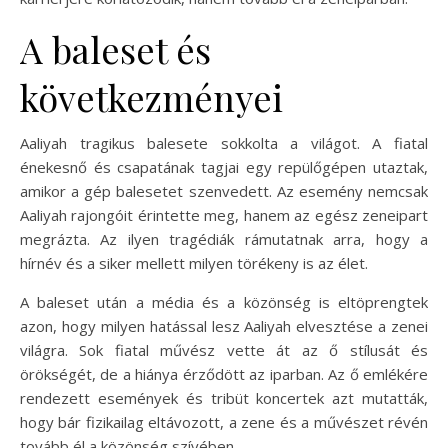
A baleset és
következményei
Aaliyah tragikus balesete sokkolta a világot. A fiatal
énekesnő és csapatának tagjai egy repülőgépen utaztak,
amikor a gép balesetet szenvedett. Az esemény nemcsak
Aaliyah rajongóit érintette meg, hanem az egész zeneipart
megrázta. Az ilyen tragédiák rámutatnak arra, hogy a
hírnév és a siker mellett milyen törékeny is az élet.
A baleset után a média és a közönség is eltöprengtek
azon, hogy milyen hatással lesz Aaliyah elvesztése a zenei
világra. Sok fiatal művész vette át az ő stílusát és
örökségét, de a hiánya érződött az iparban. Az ő emlékére
rendezett események és tribüt koncertek azt mutatták,
hogy bár fizikailag eltávozott, a zene és a művészet révén
tovább él a közönség szívében.