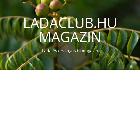
LADACLUB.HU
MAGAZIN
Lada és országos hírmagazin