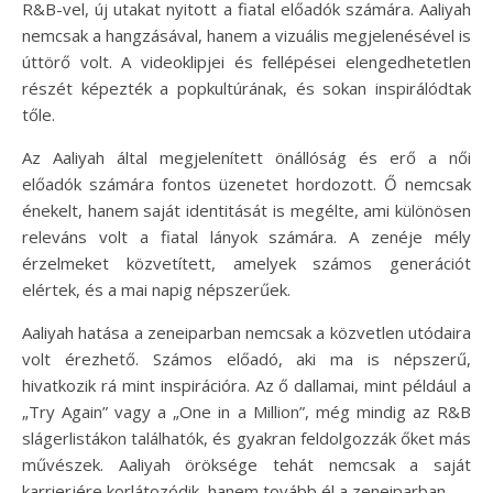
R&B-vel, új utakat nyitott a fiatal előadók számára. Aaliyah
nemcsak a hangzásával, hanem a vizuális megjelenésével is
úttörő volt. A videoklipjei és fellépései elengedhetetlen
részét képezték a popkultúrának, és sokan inspirálódtak
tőle.
Az Aaliyah által megjelenített önállóság és erő a női
előadók számára fontos üzenetet hordozott. Ő nemcsak
énekelt, hanem saját identitását is megélte, ami különösen
releváns volt a fiatal lányok számára. A zenéje mély
érzelmeket közvetített, amelyek számos generációt
elértek, és a mai napig népszerűek.
Aaliyah hatása a zeneiparban nemcsak a közvetlen utódaira
volt érezhető. Számos előadó, aki ma is népszerű,
hivatkozik rá mint inspirációra. Az ő dallamai, mint például a
„Try Again” vagy a „One in a Million”, még mindig az R&B
slágerlistákon találhatók, és gyakran feldolgozzák őket más
művészek. Aaliyah öröksége tehát nemcsak a saját
karrierjére korlátozódik, hanem tovább él a zeneiparban.