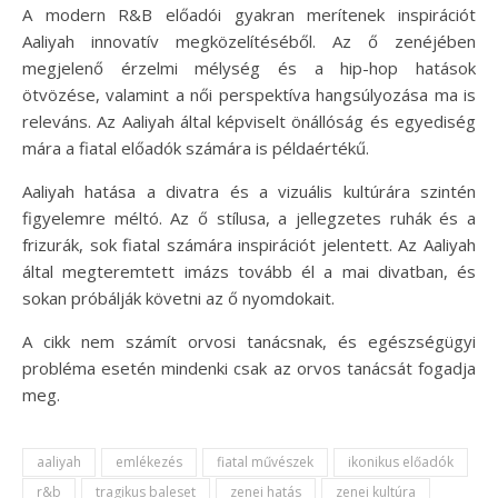
A modern R&B előadói gyakran merítenek inspirációt
Aaliyah innovatív megközelítéséből. Az ő zenéjében
megjelenő érzelmi mélység és a hip-hop hatások
ötvözése, valamint a női perspektíva hangsúlyozása ma is
releváns. Az Aaliyah által képviselt önállóság és egyediség
mára a fiatal előadók számára is példaértékű.
Aaliyah hatása a divatra és a vizuális kultúrára szintén
figyelemre méltó. Az ő stílusa, a jellegzetes ruhák és a
frizurák, sok fiatal számára inspirációt jelentett. Az Aaliyah
által megteremtett imázs tovább él a mai divatban, és
sokan próbálják követni az ő nyomdokait.
A cikk nem számít orvosi tanácsnak, és egészségügyi
probléma esetén mindenki csak az orvos tanácsát fogadja
meg.
aaliyah
emlékezés
fiatal művészek
ikonikus előadók
r&b
tragikus baleset
zenei hatás
zenei kultúra