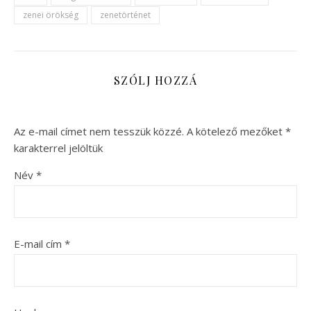
zenei örökség
zenetörténet
SZÓLJ HOZZÁ
Az e-mail címet nem tesszük közzé.
A kötelező mezőket
*
karakterrel jelöltük
Név
*
E-mail cím
*