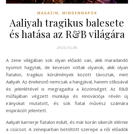
,
MAGAZIN
MINDENNAPOK
Aaliyah tragikus balesete
és hatása az R&B világára
2025.03.16.
A zene világában sok olyan előadó van, akik maradandó
nyomot hagytak, de kevesen voltak olyanok, akik olyan
fiatalon, tragikus körülmények között távoztak, mint
Aaliyah. Az énekesnő nemcsak a hangjával, hanem stílusával
és jelenlétével is megragadta a közönséget. Az R&B
műfajában végzett munkája és innovációja révén új
irányokat mutatott, és sok fiatal művész számára
inspirációt jelentett.
Aaliyah karrierje fiatalon indult, és már korán sikerült elérnie
a csúcsot. A zeneiparban betöltött szerepe a női előadók