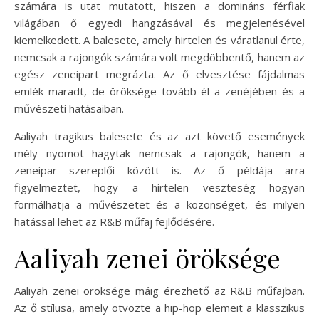
számára is utat mutatott, hiszen a domináns férfiak
világában ő egyedi hangzásával és megjelenésével
kiemelkedett. A balesete, amely hirtelen és váratlanul érte,
nemcsak a rajongók számára volt megdöbbentő, hanem az
egész zeneipart megrázta. Az ő elvesztése fájdalmas
emlék maradt, de öröksége tovább él a zenéjében és a
művészeti hatásaiban.
Aaliyah tragikus balesete és az azt követő események
mély nyomot hagytak nemcsak a rajongók, hanem a
zeneipar szereplői között is. Az ő példája arra
figyelmeztet, hogy a hirtelen veszteség hogyan
formálhatja a művészetet és a közönséget, és milyen
hatással lehet az R&B műfaj fejlődésére.
Aaliyah zenei öröksége
Aaliyah zenei öröksége máig érezhető az R&B műfajban.
Az ő stílusa, amely ötvözte a hip-hop elemeit a klasszikus