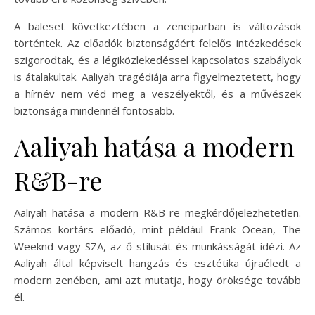
A baleset következtében a zeneiparban is változások
történtek. Az előadók biztonságáért felelős intézkedések
szigorodtak, és a légiközlekedéssel kapcsolatos szabályok
is átalakultak. Aaliyah tragédiája arra figyelmeztetett, hogy
a hírnév nem véd meg a veszélyektől, és a művészek
biztonsága mindennél fontosabb.
Aaliyah hatása a modern
R&B-re
Aaliyah hatása a modern R&B-re megkérdőjelezhetetlen.
Számos kortárs előadó, mint például Frank Ocean, The
Weeknd vagy SZA, az ő stílusát és munkásságát idézi. Az
Aaliyah által képviselt hangzás és esztétika újraéledt a
modern zenében, ami azt mutatja, hogy öröksége tovább
él.