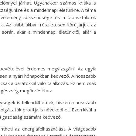
őnnyel járhat. Ugyanakkor számos kritika is
gészségünkre és a mindennapi életünkre. A téma
özvélemény sokszínűsége és a tapasztalatok
. Az alábbiakban részletesen körüljárjuk az
 során, akár a mindennapi életünkről, akár a
bevételével érdemes megvizsgálni. Az egyik
nösen a nyári hónapokban kedvező. A hosszabb
csak a barátokkal való találkozás. Ez nem csak
az egészség megőrzéséhez.
ységek is fellendülhetnek, hiszen a hosszabb
lgáltatók profitja is növekedhet. Ezen kívül a
elyi gazdaság számára kedvező.
ntheti az energiafelhasználást. A világosabb