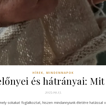
,
HÍREK
MINDENNAPOK
 előnyei és hátrányai: Mi
2025.09.13.
amely sokakat foglalkoztat, hiszen mindannyiunk életére hatással v