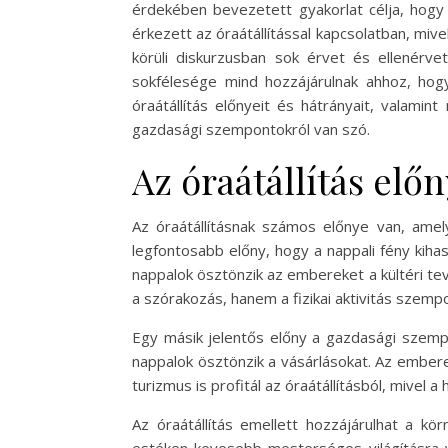
érdekében bevezetett gyakorlat célja, hogy
érkezett az óraátállítással kapcsolatban, miv
körüli diskurzusban sok érvet és ellenérv
sokfélesége mind hozzájárulnak ahhoz, hogy
óraátállítás előnyeit és hátrányait, valami
gazdasági szempontokról van szó.
Az óraátállítás előn
Az óraátállításnak számos előnye van, ame
legfontosabb előny, hogy a nappali fény kih
nappalok ösztönzik az embereket a kültéri tev
a szórakozás, hanem a fizikai aktivitás szem
Egy másik jelentős előny a gazdasági szempo
nappalok ösztönzik a vásárlásokat. Az emberek
turizmus is profitál az óraátállításból, mive
Az óraátállítás emellett hozzájárulhat a kö