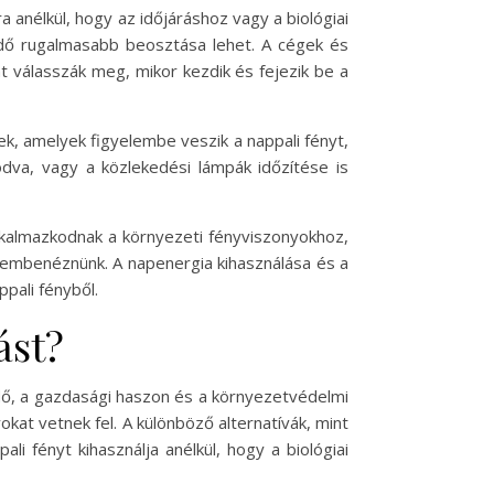
a anélkül, hogy az időjáráshoz vagy a biológiai
idő rugalmasabb beosztása lehet. A cégek és
t válasszák meg, mikor kezdik és fejezik be a
k, amelyek figyelembe veszik a nappali fényt,
odva, vagy a közlekedési lámpák időzítése is
alkalmazkodnak a környezeti fényviszonyokhoz,
 szembenéznünk. A napenergia kihasználása és a
pali fényből.
ást?
dő, a gazdasági haszon és a környezetvédelmi
kat vetnek fel. A különböző alternatívák, mint
 fényt kihasználja anélkül, hogy a biológiai