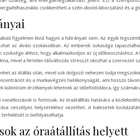
an szükség, ami energiamegtakarítást jelent. Ezt a szempontot
ergiafelhasználás csökkentheti a szén-dioxid-kibocsátást és a g
ányai
szabad figyelmen kívül hagyni a hátrányait sem. Az egyik legsze
kozhat az alvási szokásokban. Az emberek sokasága tapasztalhat
n szüksége ahhoz, hogy alkalmazkodjon az új időbeosztáshoz. A ku
áma, mivel a hirtelen időváltozás stresszt okozhat a szervezet s
enhet az átállás után, mivel sok dolgozó nehezen tudja megszokn
oncentrációt és a munkavégzés hatékonyságát, ami hosszú távon a
ek különösen érzékenyek lehetnek az időeltolódásra, így számukra
 vonatkozások is fontosak. Az óraátállítás hatására a közlekedé
áltozása veszélyes helyzetekhez vezethet. A balesetek kockáz
terhelését is befolyásolhatja.
ok az óraátállítás helyett