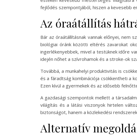
estéken kevesebb mesterséges világításra v
fejlődés szempontjából, hiszen a kevesebb en
Az óraátállítás hátr
Bár az óraátállításnak vannak előnyei, nem 
biológiai óránk közötti eltérés zavarokat o
ingerlékenyebbek, mivel a testüknek időre va
idején nőhet a szívrohamok és a stroke-ok sz
Továbbá, a munkahelyi produktivitás is csökk
és a fáradtság kombinációja csökkentheti a k
Ezen kívül a gyermekek és az idősebb felnőtt
A gazdasági szempontok mellett a társadalmi
világítás és a látási viszonyok hirtelen v
biztonságot, hanem a közlekedési rendszerek 
Alternatív megoldás