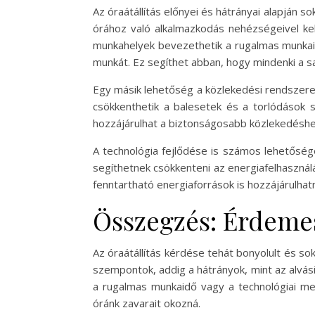
Az óraátállítás előnyei és hátrányai alapján s
órához való alkalmazkodás nehézségeivel ke
munkahelyek bevezethetik a rugalmas munkaidő
munkát. Ez segíthet abban, hogy mindenki a sa
Egy másik lehetőség a közlekedési rendszerek
csökkenthetik a balesetek és a torlódások s
hozzájárulhat a biztonságosabb közlekedéshe
A technológia fejlődése is számos lehetősége
segíthetnek csökkenteni az energiafelhasználá
fenntartható energiaforrások is hozzájárulhat
Összegzés: Érdemes
Az óraátállítás kérdése tehát bonyolult és 
szempontok, addig a hátrányok, mint az alvási
a rugalmas munkaidő vagy a technológiai meg
óránk zavarait okozná.