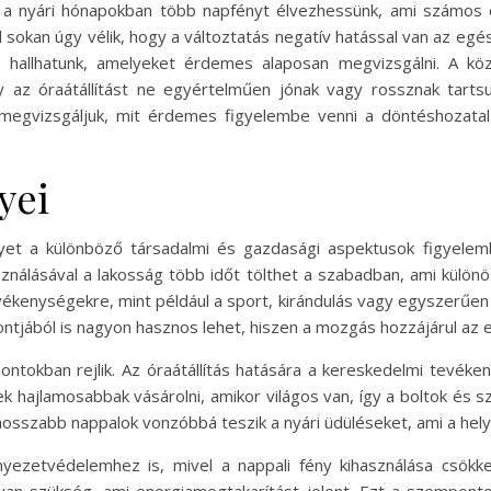
 a nyári hónapokban több napfényt élvezhessünk, ami számos el
el sokan úgy vélik, hogy a változtatás negatív hatással van az e
et hallhatunk, amelyeket érdemes alaposan megvizsgálni. A k
 az óraátállítást ne egyértelműen jónak vagy rossznak tartsuk
nt megvizsgáljuk, mit érdemes figyelembe venni a döntéshozatal
yei
lyet a különböző társadalmi és gazdasági aspektusok figyelem
asználásával a lakosság több időt tölthet a szabadban, ami külö
ékenységekre, mint például a sport, kirándulás vagy egyszerűen 
pontjából is nagyon hasznos lehet, hiszen a mozgás hozzájárul 
ntokban rejlik. Az óraátállítás hatására a kereskedelmi tevéken
 hajlamosabbak vásárolni, amikor világos van, így a boltok és szo
l a hosszabb nappalok vonzóbbá teszik a nyári üdüléseket, ami a h
rnyezetvédelemhez is, mivel a nappali fény kihasználása csökke