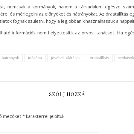
tást, nemcsak a kormányok, hanem a társadalom egésze szám
tére, és mérlegelni az előnyöket és hátrányokat. Az óraátállítás e
slatok fognak születni, hogy a legjobban kihasználhassuk a nappa
lható információk nem helyettesítik az orvosi tanácsot. Ha egés
hátrányok
időzóna
jövőbeli kilátások
óraátállítás
szokások
SZÓLJ HOZZÁ
ző mezőket
*
karakterrel jelöltük