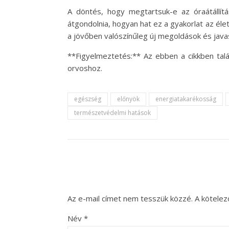
A döntés, hogy megtartsuk-e az óraátállí
átgondolnia, hogyan hat ez a gyakorlat az éle
a jövőben valószínűleg új megoldások és java
**Figyelmeztetés:** Az ebben a cikkben talá
orvoshoz.
egészség
előnyök
energiatakarékosság
természetvédelmi hatások
Az e-mail címet nem tesszük közzé.
A kötele
Név
*