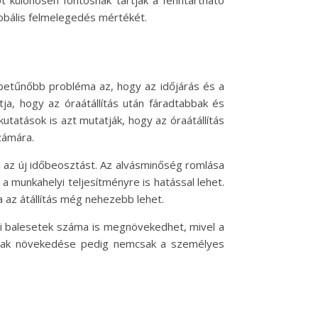
 különösen fontosnak tartják a fenntartható
lobális felmelegedés mértékét.
mbetűnőbb probléma az, hogy az időjárás és a
ja, hogy az óraátállítás után fáradtabbak és
tatások is azt mutatják, hogy az óraátállítás
zámára.
i az új időbeosztást. Az alvásminőség romlása
 munkahelyi teljesítményre is hatással lehet.
 az átállítás még nehezebb lehet.
si balesetek száma is megnövekedhet, mivel a
atának növekedése pedig nemcsak a személyes