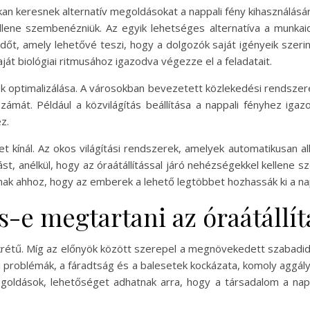
okan keresnek alternatív megoldásokat a nappali fény kihasználásár
llene szembenézniük. Az egyik lehetséges alternatíva a munka
t, amely lehetővé teszi, hogy a dolgozók saját igényeik szerin
ját biológiai ritmusához igazodva végezze el a feladatait.
 optimalizálása. A városokban bevezetett közlekedési rendszere
zámát. Például a közvilágítás beállítása a nappali fényhez igaz
z.
t kínál. Az okos világítási rendszerek, amelyek automatikusan 
st, anélkül, hogy az óraátállítással járó nehézségekkel kellene
nak ahhoz, hogy az emberek a lehető legtöbbet hozhassák ki a nap
-e megtartani az óraátállít
sokrétű. Míg az előnyök között szerepel a megnövekedett szabadi
 problémák, a fáradtság és a balesetek kockázata, komoly aggályo
oldások, lehetőséget adhatnak arra, hogy a társadalom a nappali