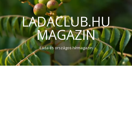
LADACLUB.HU
MAGAZIN
Lada és országos hírmagazin