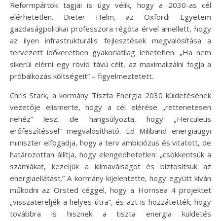
Reformpártok tagjai is úgy vélik, hogy a 2030-as cél
elérhetetlen. Dieter Helm, az Oxfordi Egyetem
gazdaságpolitikai professzora régóta érvel amellett, hogy
az ilyen infrastrukturális fejlesztések megvalósítása a
tervezett időkeretben gyakorlatilag lehetetlen. „Ha nem
sikerül elérni egy rövid távú célt, az maximalizálni fogja a
próbálkozás költségeit” – figyelmeztetett.
Chris Stark, a kormány Tiszta Energia 2030 küldetésének
vezetője elismerte, hogy a cél elérése „rettenetesen
nehéz” lesz, de hangsúlyozta, hogy „Herculeus
erőfeszítéssel” megvalósítható. Ed Miliband energiaügyi
miniszter elfogadja, hogy a terv ambiciózus és vitatott, de
határozottan állítja, hogy elengedhetetlen: „csökkentsük a
számlákat, kezeljük a klímaválságot és biztosítsuk az
energiaellátást.” A kormány kijelentette, hogy együtt kíván
működni az Orsted céggel, hogy a Hornsea 4 projektet
„visszatereljék a helyes útra”, és azt is hozzátették, hogy
továbbra is hisznek a tiszta energia küldetés