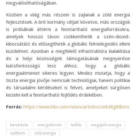
megvalósíthatóságában.
Közben a világ más részein is zajlanak a zöld energia
fejlesztések. A brit kormány céljait követve, más országok
is próbálnak áttérni a fenntartható energiaforrásokra,
amelyek hosszú távon csökkenthetik a szén-dioxid-
kibocsátást és elősegíthetik a globális felmelegedés elleni
küzdelmet. Azonban a megfelelő infrastruktúra kialakítása
és a helyi közösségek támogatásának megnyerése
kulcsfontosságú lesz ahhoz, hogy a globális
energiaátmenet sikeres legyen. Mindez mutatja, hogy a
tiszta energia jövője nemcsak technológiai, hanem politikai
és társadalmi kérdéseket is felvet, amelyeket sürgősen
kezelni kell a fenntartható fejlődés érdekében.
Forrás:
https://www.bbc.com/news/articles/ce848g8l8vro
beruházás
energiaforrás
leállás
megújuló energia
szélfarm
zöld energia