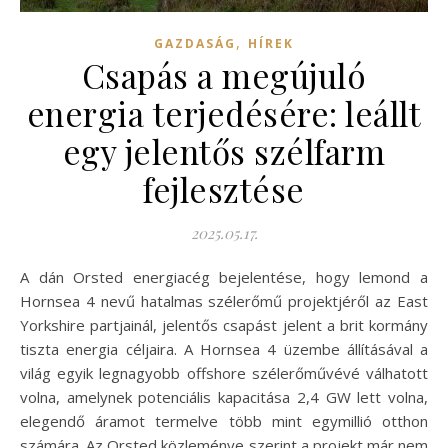
,
GAZDASÁG
HÍREK
Csapás a megújuló
energia terjedésére: leállt
egy jelentős szélfarm
fejlesztése
2025.05.17.
A dán Orsted energiacég bejelentése, hogy lemond a
Hornsea 4 nevű hatalmas szélerőmű projektjéről az East
Yorkshire partjainál, jelentős csapást jelent a brit kormány
tiszta energia céljaira. A Hornsea 4 üzembe állításával a
világ egyik legnagyobb offshore szélerőművévé válhatott
volna, amelynek potenciális kapacitása 2,4 GW lett volna,
elegendő áramot termelve több mint egymillió otthon
számára. Az Orsted közleménye szerint a projekt már nem