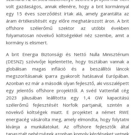
volt gazdaságos, annak ellenére, hogy a brit kormánnyal
egy 15 éves szerződést írtak alá, amely garantálta az
áram értékesítését egy előre meghatározott áron. A brit
offshore szélerőmű szektor az utóbbi években
folyamatosan növekvő költségekkel néz szembe, amit a
kormány is elismert.
A brit Energia Biztonsági és Nettó Nulla Minisztérium
(DESNZ) szóvivője kijelentette, hogy tisztában vannak a
globálisan magas infláció és a beszállítói láncok
megszorításainak iparra gyakorolt hatásaival Európában.
Azonban ez már a második olyan fejlesztő, aki visszalépett
egy jelentős offshore projekttől. A svéd Vattenfall cég
2023 júliusában leállította egy 1,4 GW kapacitású
szélerőmű fejlesztését Norfolk partjainál, szintén a
növekvő költségek miatt. E projektet a német RWE
energiacég vásárolta meg, amely elmondta, hogy folytatni
kívánja a munkálatokat. Az offshore fejlesztők által
tapasztalt nehézségek azonban komoly kérdéseket vetnek