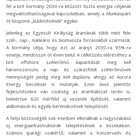
fel a brit kormány 2030-ra kitűzött tiszta energia céljának
megvalósíthatóságával kapcsolatban, amely a Munkáspárt
öt központi „küldetésének” egyike.
Jelenleg az Egyesült Királyság áramának több mint fele
szél-, nap-, nukleáris és biomassza forrásokból származik.
A kormány célja, hogy ezt az arányt 2030-ra 95%-ra
emelje, mindössze öt éven belül. A célkitűzés eléréséhez a
brit offshore szélerőmű kapacitását meg kell
háromszorozni, a nap- és szárazföldi szélerőművek
mennyiségét pedig meg kell duplázni, ahogy az Aurora
Energy becslései is mutatják. Ezen kívül jelentős
fejlesztésekre van szükség az áramhálózat terén is,
beleértve 620 mérföld új vezeték építését, valamint
alállomások és egyéb berendezések telepítését.
A helyi közösségek sok esetben ellenállnak a nagyszabású
új energiainfrastruktúrák telepítésének a közelükben.
Számos iparági szakértő, valamint a Konzervatív és