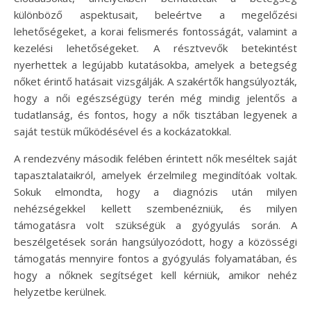
különböző aspektusait, beleértve a megelőzési
lehetőségeket, a korai felismerés fontosságát, valamint a
kezelési lehetőségeket. A résztvevők betekintést
nyerhettek a legújabb kutatásokba, amelyek a betegség
nőket érintő hatásait vizsgálják. A szakértők hangsúlyozták,
hogy a női egészségügy terén még mindig jelentős a
tudatlanság, és fontos, hogy a nők tisztában legyenek a
saját testük működésével és a kockázatokkal.
A rendezvény második felében érintett nők meséltek saját
tapasztalataikról, amelyek érzelmileg megindítóak voltak.
Sokuk elmondta, hogy a diagnózis után milyen
nehézségekkel kellett szembenézniük, és milyen
támogatásra volt szükségük a gyógyulás során. A
beszélgetések során hangsúlyozódott, hogy a közösségi
támogatás mennyire fontos a gyógyulás folyamatában, és
hogy a nőknek segítséget kell kérniük, amikor nehéz
helyzetbe kerülnek.