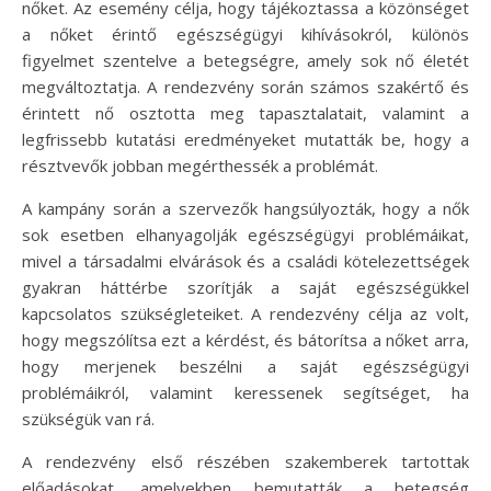
nőket. Az esemény célja, hogy tájékoztassa a közönséget
a nőket érintő egészségügyi kihívásokról, különös
figyelmet szentelve a betegségre, amely sok nő életét
megváltoztatja. A rendezvény során számos szakértő és
érintett nő osztotta meg tapasztalatait, valamint a
legfrissebb kutatási eredményeket mutatták be, hogy a
résztvevők jobban megérthessék a problémát.
A kampány során a szervezők hangsúlyozták, hogy a nők
sok esetben elhanyagolják egészségügyi problémáikat,
mivel a társadalmi elvárások és a családi kötelezettségek
gyakran háttérbe szorítják a saját egészségükkel
kapcsolatos szükségleteiket. A rendezvény célja az volt,
hogy megszólítsa ezt a kérdést, és bátorítsa a nőket arra,
hogy merjenek beszélni a saját egészségügyi
problémáikról, valamint keressenek segítséget, ha
szükségük van rá.
A rendezvény első részében szakemberek tartottak
előadásokat, amelyekben bemutatták a betegség