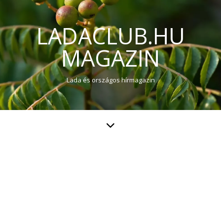
LADACLUB.HU
MAGAZIN
Lada és országos hírmagazin