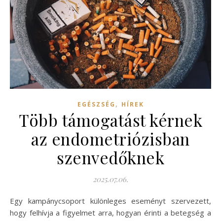
,
EGÉSZSÉG
HÍREK
Több támogatást kérnek
az endometriózisban
szenvedőknek
2025.07.06.
Egy kampánycsoport különleges eseményt szervezett,
hogy felhívja a figyelmet arra, hogyan érinti a betegség a