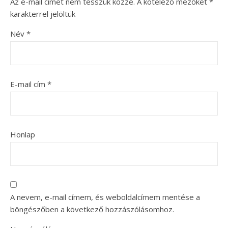
Az e-mail címet nem tesszük közzé.
A kötelező mezőket
*
karakterrel jelöltük
Név
*
E-mail cím
*
Honlap
A nevem, e-mail címem, és weboldalcímem mentése a
böngészőben a következő hozzászólásomhoz.