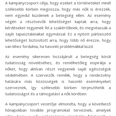
A kampánycsoport célja, hogy ezeket a történeteket minél
szélesebb körben megossza, hogy más nők is érezzék,
nem egyedül küzdenek a betegség ellen. Az esemény
végén a résztvevők lehetőséget kaptak arra, hogy
kérdéseket tegyenek fel a szakértőknek, és megvitassák a
saját tapasztalataikat egymással. Ez a nyitott párbeszéd
lehetőséget biztosított arra, hogy több nő érezze, hogy
van kihez fordulnia, ha hasonló problémákkal küzd.
Az esemény sikeresen hozzájárult a betegség körüli
tudatosság növeléséhez, és remélhetőleg inspirálja a
nőket, hogy aktívan részt vegyenek saját egészségük
védelmében. A szervezők remélik, hogy a rendezvény
hatására más közösségek is hasonló eseményeket
szerveznek, így szélesebb körben terjeszthetik a
tudatosságot és a támogatást a nők körében.
A kampánycsoport vezetője elmondta, hogy a következő
hónapokban további programokat terveznek, amelyek