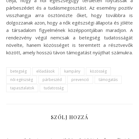
célja, hogy a női egészségügy területén folytassák a
párbeszédet és a tudásmegosztást. Az esemény pozitív
visszhangja arra ösztönözte őket, hogy továbbra is
dolgozzanak azon, hogy a nők egészségi állapota és jóléte
a társadalom figyelmének középpontjában maradjon. A
rendezvény végül nemcsak a betegség tudatosságát
növelte, hanem közösséget is teremtett a résztvevők
között, amely hosszú távon támogatást nyújthat számukra.
betegség
előadások
kampány
közösség
női egészség
párbeszéd
prevenció
támogatás
tapasztalatok
tudatosság
SZÓLJ HOZZÁ