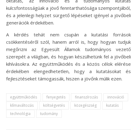
oktatás, az innováció és a tudományos kutatás
kulcsfontosságúak a jövő fenntarthatósága szempontjából,
és a jelenlegi helyzet sürgető lépéseket igényel a jövőbeli
generációk érdekében.
A kérdés tehát nem csupán a kutatási források
csökkentéséről szól, hanem arról is, hogy hogyan tudjuk
megőrizni az Egyesült Államok tudományos vezető
szerepét a világban, és hogyan készülhetünk fel a jövőbeli
kihívásokra. Az együttműködés és a közös célok elérése
érdekében elengedhetetlen, hogy a kutatásokat és
fejlesztéseket támogassák, hiszen a jövőnk múlik ezen.
együttműködés
fenyegetés
finanszírozás
innováció
klímaváltozás
költségvetés
közegészség
kutatás
technológia
tudomány