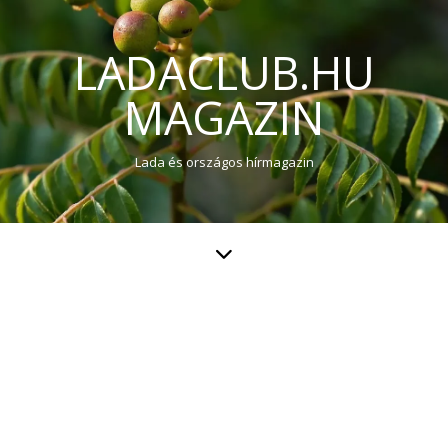
LADACLUB.HU
MAGAZIN
Lada és országos hírmagazin