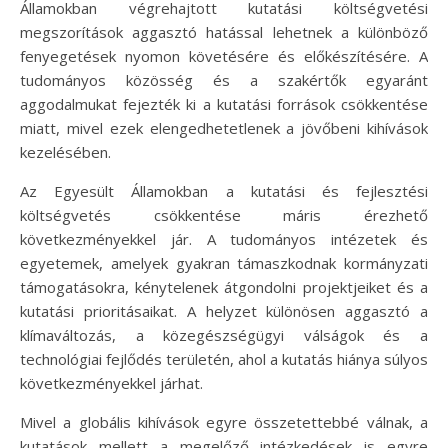
Államokban végrehajtott kutatási költségvetési
megszorítások aggasztó hatással lehetnek a különböző
fenyegetések nyomon követésére és előkészítésére. A
tudományos közösség és a szakértők egyaránt
aggodalmukat fejezték ki a kutatási források csökkentése
miatt, mivel ezek elengedhetetlenek a jövőbeni kihívások
kezelésében.
Az Egyesült Államokban a kutatási és fejlesztési
költségvetés csökkentése máris érezhető
következményekkel jár. A tudományos intézetek és
egyetemek, amelyek gyakran támaszkodnak kormányzati
támogatásokra, kénytelenek átgondolni projektjeiket és a
kutatási prioritásaikat. A helyzet különösen aggasztó a
klímaváltozás, a közegészségügyi válságok és a
technológiai fejlődés területén, ahol a kutatás hiánya súlyos
következményekkel járhat.
Mivel a globális kihívások egyre összetettebbé válnak, a
kutatások mellett a megelőző intézkedések is egyre