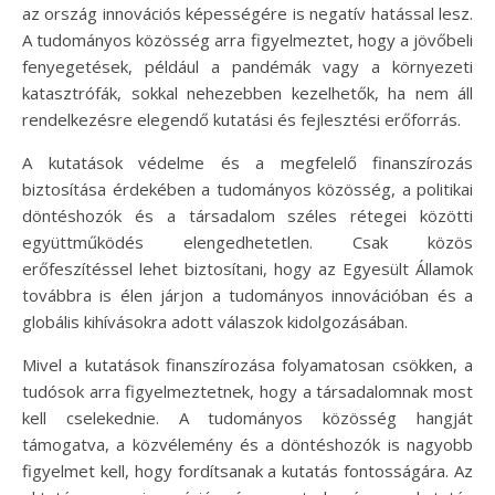
az ország innovációs képességére is negatív hatással lesz.
A tudományos közösség arra figyelmeztet, hogy a jövőbeli
fenyegetések, például a pandémák vagy a környezeti
katasztrófák, sokkal nehezebben kezelhetők, ha nem áll
rendelkezésre elegendő kutatási és fejlesztési erőforrás.
A kutatások védelme és a megfelelő finanszírozás
biztosítása érdekében a tudományos közösség, a politikai
döntéshozók és a társadalom széles rétegei közötti
együttműködés elengedhetetlen. Csak közös
erőfeszítéssel lehet biztosítani, hogy az Egyesült Államok
továbbra is élen járjon a tudományos innovációban és a
globális kihívásokra adott válaszok kidolgozásában.
Mivel a kutatások finanszírozása folyamatosan csökken, a
tudósok arra figyelmeztetnek, hogy a társadalomnak most
kell cselekednie. A tudományos közösség hangját
támogatva, a közvélemény és a döntéshozók is nagyobb
figyelmet kell, hogy fordítsanak a kutatás fontosságára. Az