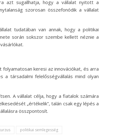
 azt sugallhatja, hogy a vállalat nyitott a
nytalanság szorosan összefonódik a vállalat
llalat tudatában van annak, hogy a politikai
ténete során sokszor szembe kellett néznie a
 vásárlókat.
at folyamatosan keresi az innovációkat, és arra
s a társadalmi felelősségvállalás mind olyan
en. A vállalat célja, hogy a fiatalok számára
elkesedését „értékelik”, talán csak egy lépés a
llalásra összpontosít.
skurzus
politikai semlegesség