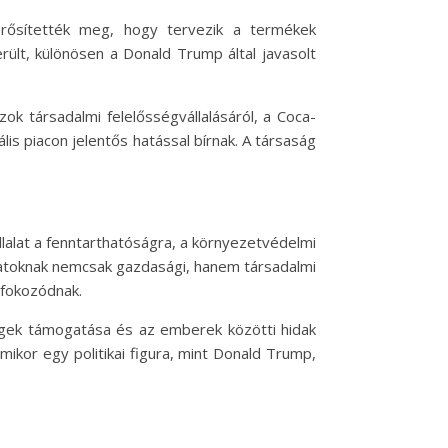
erősítették meg, hogy tervezik a termékek
erült, különösen a Donald Trump által javasolt
ok társadalmi felelősségvállalásáról, a Coca-
ális piacon jelentős hatással bírnak. A társaság
állalat a fenntarthatóságra, a környezetvédelmi
alatoknak nemcsak gazdasági, hanem társadalmi
 fokozódnak.
ségek támogatása és az emberek közötti hidak
mikor egy politikai figura, mint Donald Trump,