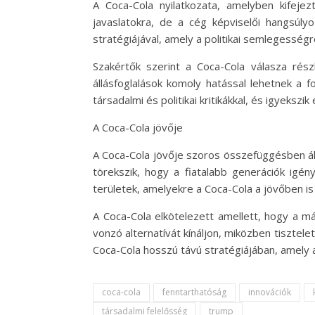
A Coca-Cola nyilatkozata, amelyben kifejez
javaslatokra, de a cég képviselői hangsúly
stratégiájával, amely a politikai semlegességr
Szakértők szerint a Coca-Cola válasza részb
állásfoglalások komoly hatással lehetnek a 
társadalmi és politikai kritikákkal, és igyekszik 
A Coca-Cola jövője
A Coca-Cola jövője szoros összefüggésben áll a
törekszik, hogy a fiatalabb generációk igén
területek, amelyekre a Coca-Cola a jövőben is 
A Coca-Cola elkötelezett amellett, hogy a má
vonzó alternatívát kínáljon, miközben tisztele
Coca-Cola hosszú távú stratégiájában, amely 
coca-cola
fenntarthatóság
innovációk
társadalmi felelősség
trump