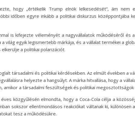
fejezte, hogy „értékelik Trump elnök lelkesedését”, ám nem 
tóbbi időben egyre inkább a politikai diskurzus középpontjába k
mal is kifejezte véleményét a nagyvállalatok működéséről és az
a a világ egyik legismertebb márkája, és a vállalat termékei a glob
lkerülje a politikai polarizációt.
oglalt társadalmi és politikai kérdésekben. Az elmúlt években a v
állalásra helyezte a hangsúlyt. A márka hitvallása, hogy a váll
n, amikor a társadalmi feszültségek és politikai megosztottságok
at éves közgyűlésén elmondta, hogy a Coca-Cola célja a közös
nban sokszor ellentmondásos reakciókat váltanak ki, különösen a
latokat tesz a működésükre.