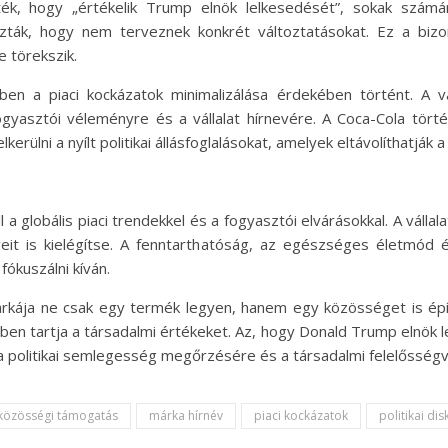
ték, hogy „értékelik Trump elnök lelkesedését”, sokak számára
ozták, hogy nem terveznek konkrét változtatásokat. Ez a bizo
e törekszik.
en a piaci kockázatok minimalizálása érdekében történt. A vá
fogyasztói véleményre és a vállalat hírnevére. A Coca-Cola tör
elkerülni a nyílt politikai állásfoglalásokat, amelyek eltávolíthatják a
 globális piaci trendekkel és a fogyasztói elvárásokkal. A vállal
yeit is kielégítse. A fenntarthatóság, az egészséges életmód é
fókuszálni kíván.
rkája ne csak egy termék legyen, hanem egy közösséget is építs
tben tartja a társadalmi értékeket. Az, hogy Donald Trump elnök l
a politikai semlegesség megőrzésére és a társadalmi felelősségvá
közösségi támogatás
márka hírnév
piaci kockázatok
politikai di