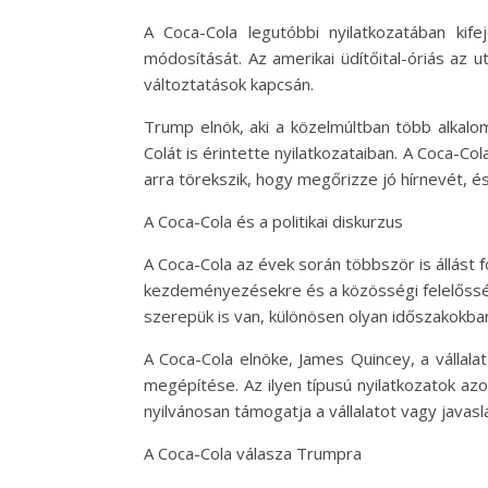
A Coca-Cola legutóbbi nyilatkozatában ki
módosítását. Az amerikai üdítőital-óriás az u
változtatások kapcsán.
Trump elnök, aki a közelmúltban több alkalom
Colát is érintette nyilatkozataiban. A Coca-Col
arra törekszik, hogy megőrizze jó hírnevét, és e
A Coca-Cola és a politikai diskurzus
A Coca-Cola az évek során többször is állást f
kezdeményezésekre és a közösségi felelősségv
szerepük is van, különösen olyan időszakokba
A Coca-Cola elnöke, James Quincey, a vállal
megépítése. Az ilyen típusú nyilatkozatok azo
nyilvánosan támogatja a vállalatot vagy javas
A Coca-Cola válasza Trumpra