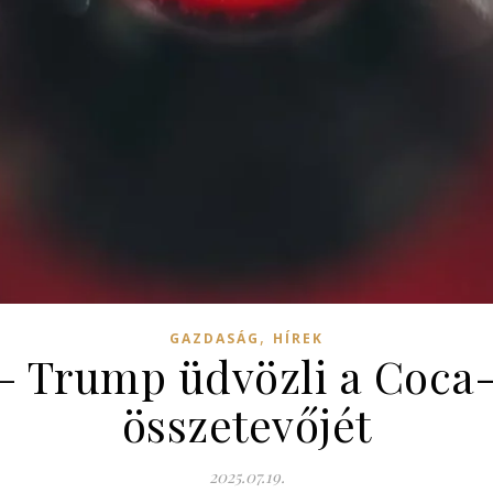
,
GAZDASÁG
HÍREK
’ – Trump üdvözli a Coca
összetevőjét
2025.07.19.