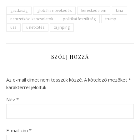
gazdaság
globális növekedés
kereskedelem
kína
nemzetközi kapcsolatok
politikai feszültség
trump
usa
üzletkötés
xi jinping
SZÓLJ HOZZÁ
Az e-mail címet nem tesszük közzé.
A kötelező mezőket
*
karakterrel jelöltük
Név
*
E-mail cím
*