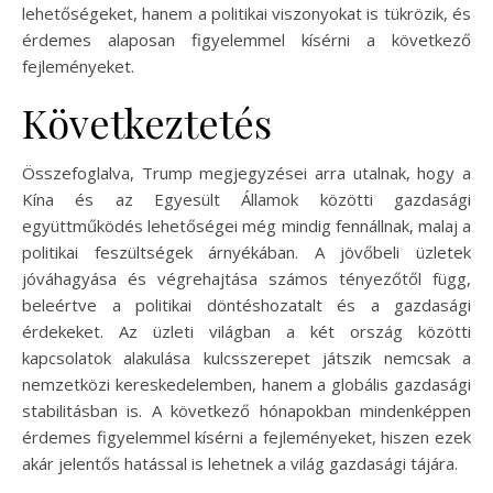
lehetőségeket, hanem a politikai viszonyokat is tükrözik, és
érdemes alaposan figyelemmel kísérni a következő
fejleményeket.
Következtetés
Összefoglalva, Trump megjegyzései arra utalnak, hogy a
Kína és az Egyesült Államok közötti gazdasági
együttműködés lehetőségei még mindig fennállnak, malaj a
politikai feszültségek árnyékában. A jövőbeli üzletek
jóváhagyása és végrehajtása számos tényezőtől függ,
beleértve a politikai döntéshozatalt és a gazdasági
érdekeket. Az üzleti világban a két ország közötti
kapcsolatok alakulása kulcsszerepet játszik nemcsak a
nemzetközi kereskedelemben, hanem a globális gazdasági
stabilitásban is. A következő hónapokban mindenképpen
érdemes figyelemmel kísérni a fejleményeket, hiszen ezek
akár jelentős hatással is lehetnek a világ gazdasági tájára.