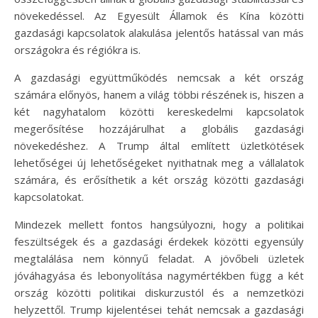
növekedéssel. Az Egyesült Államok és Kína közötti
gazdasági kapcsolatok alakulása jelentős hatással van más
országokra és régiókra is.
A gazdasági együttműködés nemcsak a két ország
számára előnyös, hanem a világ többi részének is, hiszen a
két nagyhatalom közötti kereskedelmi kapcsolatok
megerősítése hozzájárulhat a globális gazdasági
növekedéshez. A Trump által említett üzletkötések
lehetőségei új lehetőségeket nyithatnak meg a vállalatok
számára, és erősíthetik a két ország közötti gazdasági
kapcsolatokat.
Mindezek mellett fontos hangsúlyozni, hogy a politikai
feszültségek és a gazdasági érdekek közötti egyensúly
megtalálása nem könnyű feladat. A jövőbeli üzletek
jóváhagyása és lebonyolítása nagymértékben függ a két
ország közötti politikai diskurzustól és a nemzetközi
helyzettől. Trump kijelentései tehát nemcsak a gazdasági