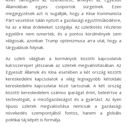
Államokban egyes csoportok sürgetnek. Ezen
megjegyzések azt is sugallják, hogy a Kínai Kommunista
Párt vezetése talán nyitott a gazdasági együttműködésre,
ha az a kínai érdekeket szolgálja. Az üzletkötés részletei
egyelőre nem ismertek, és a pontos körülmények sem
világosak, azonban Trump optimizmusa arra utal, hogy a
tárgyalások folynak.
Az üzleti világban a kormányok közötti kapcsolatok
kulcsszerepet játszanak az üzletek megvalósításában. Az
Egyesült Államok és Kína esetében a két ország közötti
kereskedelmi kapcsolatok a világ legnagyobb kétoldalú
kereskedelmi kapcsolatai közé tartoznak. A két ország
közötti kereskedelem számos iparágat érint, beleértve a
technológiát, a mezőgazdaságot és a gyártást. Az ilyen
típusú üzletek megvalósítása nemcsak a gazdasági
növekedés szempontjából fontos, hanem a globális
politikai táj képét is formálja.