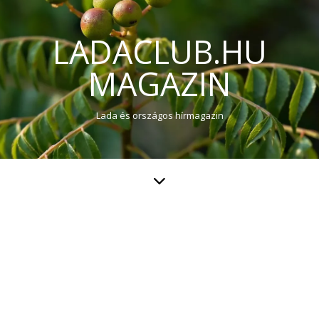
LADACLUB.HU
MAGAZIN
Lada és országos hírmagazin