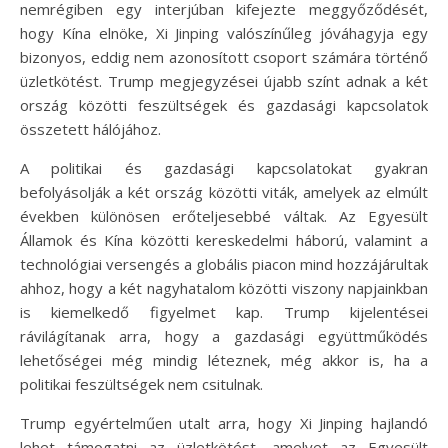
nemrégiben egy interjúban kifejezte meggyőződését,
hogy Kína elnöke, Xi Jinping valószínűleg jóváhagyja egy
bizonyos, eddig nem azonosított csoport számára történő
üzletkötést. Trump megjegyzései újabb színt adnak a két
ország közötti feszültségek és gazdasági kapcsolatok
összetett hálójához.
A politikai és gazdasági kapcsolatokat gyakran
befolyásolják a két ország közötti viták, amelyek az elmúlt
években különösen erőteljesebbé váltak. Az Egyesült
Államok és Kína közötti kereskedelmi háború, valamint a
technológiai versengés a globális piacon mind hozzájárultak
ahhoz, hogy a két nagyhatalom közötti viszony napjainkban
is kiemelkedő figyelmet kap. Trump kijelentései
rávilágítanak arra, hogy a gazdasági együttműködés
lehetőségei még mindig léteznek, még akkor is, ha a
politikai feszültségek nem csitulnak.
Trump egyértelműen utalt arra, hogy Xi Jinping hajlandó
lehet támogatni az üzletkötést, amelyet az Egyesült