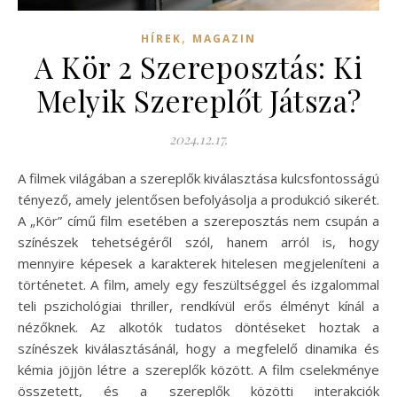
,
HÍREK
MAGAZIN
A Kör 2 Szereposztás: Ki
Melyik Szereplőt Játsza?
2024.12.17.
A filmek világában a szereplők kiválasztása kulcsfontosságú
tényező, amely jelentősen befolyásolja a produkció sikerét.
A „Kör” című film esetében a szereposztás nem csupán a
színészek tehetségéről szól, hanem arról is, hogy
mennyire képesek a karakterek hitelesen megjeleníteni a
történetet. A film, amely egy feszültséggel és izgalommal
teli pszichológiai thriller, rendkívül erős élményt kínál a
nézőknek. Az alkotók tudatos döntéseket hoztak a
színészek kiválasztásánál, hogy a megfelelő dinamika és
kémia jöjjön létre a szereplők között. A film cselekménye
összetett, és a szereplők közötti interakciók