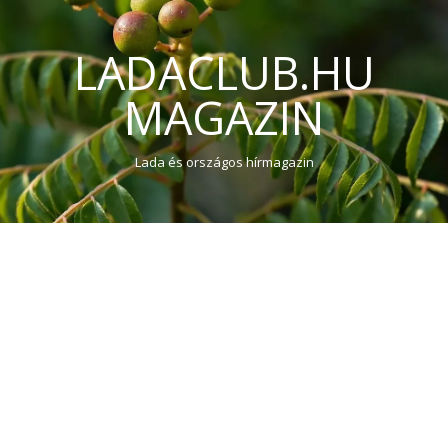
LADACLUB.HU
MAGAZIN
Lada és országos hírmagazin